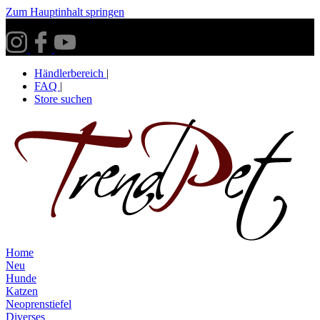
Zum Hauptinhalt springen
Versandkostenfrei ab 30€ innerhalb Deutschlands**
Händlerbereich
|
FAQ
|
Store suchen
Home
Neu
Hunde
Katzen
Neoprenstiefel
Diverses