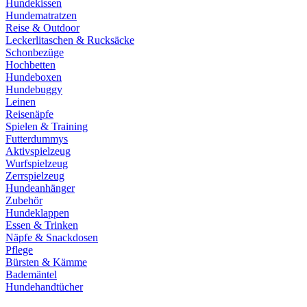
Hundekissen
Hundematratzen
Reise & Outdoor
Leckerlitaschen & Rucksäcke
Schonbezüge
Hochbetten
Hundeboxen
Hundebuggy
Leinen
Reisenäpfe
Spielen & Training
Futterdummys
Aktivspielzeug
Wurfspielzeug
Zerrspielzeug
Hundeanhänger
Zubehör
Hundeklappen
Essen & Trinken
Näpfe & Snackdosen
Pflege
Bürsten & Kämme
Bademäntel
Hundehandtücher