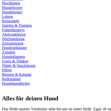
Hochbetten
Hundeboxen
Hundebuggy
Leinen
Reisenäpfe
Spielen & Training
Futterdummys
Aktivspielzeug
Wurfspielzeug
Zerrspielzeug
Hundeanhänger
Zubehör
Hundeklappen
Essen & Trinken
Näpfe & Snackdosen
Pflege
Bürsten & Kämme
Bademäntel
Hundehandtücher
Alles für deinen Hund
Das Wohl unserer Vierbeiner steht bei uns an erster Stelle. Egal, ob