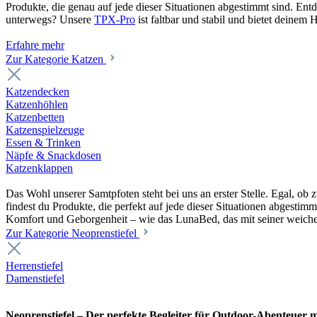
Produkte, die genau auf jede dieser Situationen abgestimmt sind. En
unterwegs? Unsere
TPX-Pro
ist faltbar und stabil und bietet deine
Erfahre mehr
Zur Kategorie Katzen
Katzendecken
Katzenhöhlen
Katzenbetten
Katzenspielzeuge
Essen & Trinken
Näpfe & Snackdosen
Katzenklappen
Das Wohl unserer Samtpfoten steht bei uns an erster Stelle. Egal, o
findest du Produkte, die perfekt auf jede dieser Situationen abgesti
Komfort und Geborgenheit – wie das LunaBed, das mit seiner weiche
Zur Kategorie Neoprenstiefel
Herrenstiefel
Damenstiefel
Neoprenstiefel – Der perfekte Begleiter für Outdoor-Abenteuer