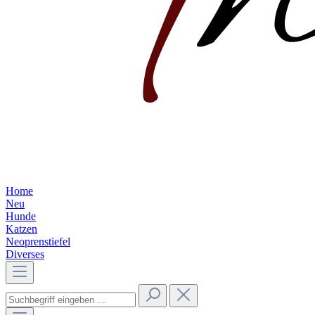
Home
Neu
Hunde
Katzen
Neoprenstiefel
Diverses