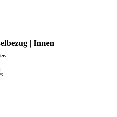
elbezug | Innen
tze.
C
ug