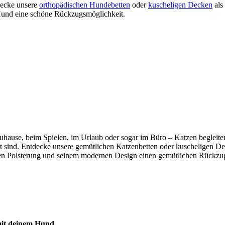
tdecke unsere
orthopädischen Hundebetten
oder
kuscheligen Decken
als
m Hund eine schöne Rückzugsmöglichkeit.
b zuhause, beim Spielen, im Urlaub oder sogar im Büro – Katzen beglei
mmt sind. Entdecke unsere gemütlichen Katzenbetten oder kuscheligen De
n Polsterung und seinem modernen Design einen gemütlichen Rückzugso
 mit deinem Hund