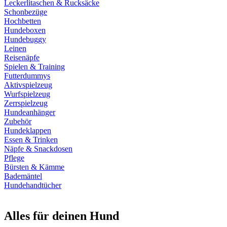
Leckerlitaschen & Rucksäcke
Schonbezüge
Hochbetten
Hundeboxen
Hundebuggy
Leinen
Reisenäpfe
Spielen & Training
Futterdummys
Aktivspielzeug
Wurfspielzeug
Zerrspielzeug
Hundeanhänger
Zubehör
Hundeklappen
Essen & Trinken
Näpfe & Snackdosen
Pflege
Bürsten & Kämme
Bademäntel
Hundehandtücher
Alles für deinen Hund