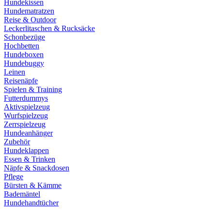
Hundekissen
Hundematratzen
Reise & Outdoor
Leckerlitaschen & Rucksäcke
Schonbezüge
Hochbetten
Hundeboxen
Hundebuggy
Leinen
Reisenäpfe
Spielen & Training
Futterdummys
Aktivspielzeug
Wurfspielzeug
Zerrspielzeug
Hundeanhänger
Zubehör
Hundeklappen
Essen & Trinken
Näpfe & Snackdosen
Pflege
Bürsten & Kämme
Bademäntel
Hundehandtücher