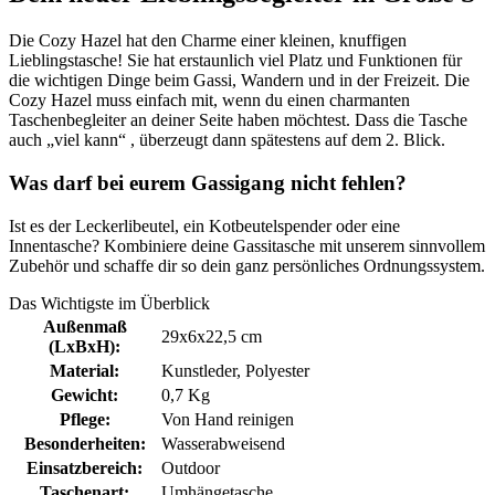
Die Cozy Hazel hat den Charme einer kleinen, knuffigen
Lieblingstasche! Sie hat erstaunlich viel Platz und Funktionen für
die wichtigen Dinge beim Gassi, Wandern und in der Freizeit. Die
Cozy Hazel muss einfach mit, wenn du einen charmanten
Taschenbegleiter an deiner Seite haben möchtest. Dass die Tasche
auch „viel kann“ , überzeugt dann spätestens auf dem 2. Blick.
Was darf bei eurem Gassigang nicht fehlen?
Ist es der Leckerlibeutel, ein Kotbeutelspender oder eine
Innentasche? Kombiniere deine Gassitasche mit unserem sinnvollem
Zubehör und schaffe dir so dein ganz persönliches Ordnungssystem.
Das Wichtigste im Überblick
Außenmaß
29x6x22,5 cm
(LxBxH):
Material:
Kunstleder
, Polyester
Gewicht:
0,7 Kg
Pflege:
Von Hand reinigen
Besonderheiten:
Wasserabweisend
Einsatzbereich:
Outdoor
Taschenart:
Umhängetasche