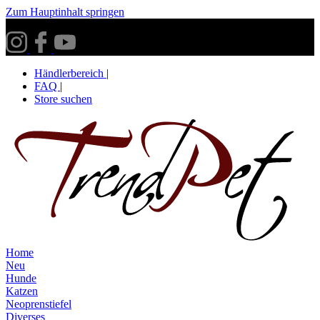
Zum Hauptinhalt springen
Versandkostenfrei ab 30€ innerhalb Deutschlands**
Händlerbereich
|
FAQ
|
Store suchen
Home
Neu
Hunde
Katzen
Neoprenstiefel
Diverses