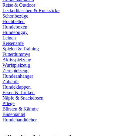
Reise & Outdoor
Leckerlitaschen & Rucksäcke
Schonbezüge
Hochbetten
Hundeboxen
Hundebuggy
Leinen
Reisenäpfe
Spielen & Training
Futterdummys
Aktivspielzeug
Wurfspielzeug
Zerrspielzeug
Hundeanhänger
Zubehör
Hundeklappen
Essen & Trinken
Näpfe & Snackdosen
Pflege
Bürsten & Kämme
Bademäntel
Hundehandtücher