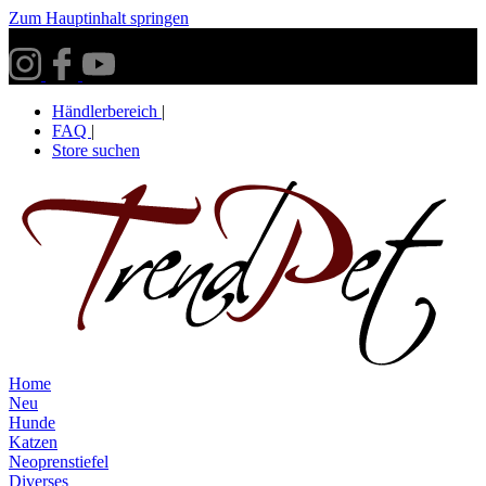
Zum Hauptinhalt springen
Versandkostenfrei ab 30€ innerhalb Deutschlands**
Händlerbereich
|
FAQ
|
Store suchen
Home
Neu
Hunde
Katzen
Neoprenstiefel
Diverses