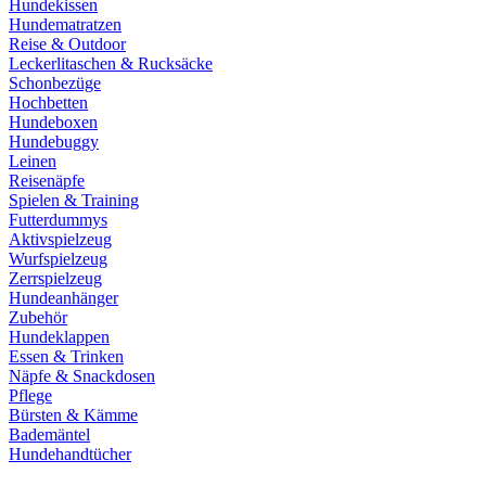
Hundekissen
Hundematratzen
Reise & Outdoor
Leckerlitaschen & Rucksäcke
Schonbezüge
Hochbetten
Hundeboxen
Hundebuggy
Leinen
Reisenäpfe
Spielen & Training
Futterdummys
Aktivspielzeug
Wurfspielzeug
Zerrspielzeug
Hundeanhänger
Zubehör
Hundeklappen
Essen & Trinken
Näpfe & Snackdosen
Pflege
Bürsten & Kämme
Bademäntel
Hundehandtücher