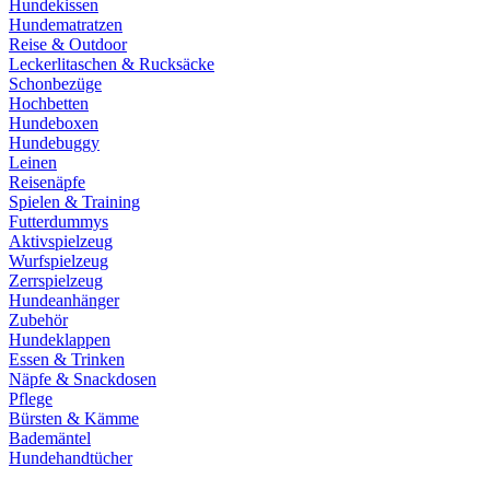
Hundekissen
Hundematratzen
Reise & Outdoor
Leckerlitaschen & Rucksäcke
Schonbezüge
Hochbetten
Hundeboxen
Hundebuggy
Leinen
Reisenäpfe
Spielen & Training
Futterdummys
Aktivspielzeug
Wurfspielzeug
Zerrspielzeug
Hundeanhänger
Zubehör
Hundeklappen
Essen & Trinken
Näpfe & Snackdosen
Pflege
Bürsten & Kämme
Bademäntel
Hundehandtücher