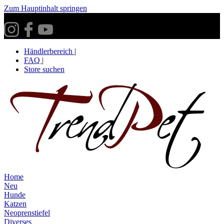
Zum Hauptinhalt springen
Versandkostenfrei ab 30€ innerhalb Deutschlands**
Händlerbereich
|
FAQ
|
Store suchen
Home
Neu
Hunde
Katzen
Neoprenstiefel
Diverses