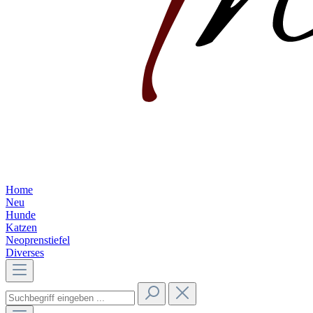
Home
Neu
Hunde
Katzen
Neoprenstiefel
Diverses