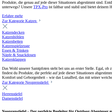
Produkte, die genau auf jede dieser Situationen abgestimmt sind. En
unterwegs? Unsere
TPX-Pro
ist faltbar und stabil und bietet deine
Erfahre mehr
Zur Kategorie Katzen
Katzendecken
Katzenhöhlen
Katzenbetten
Katzenspielzeuge
Essen & Trinken
Näpfe & Snackdosen
Katzenklappen
Das Wohl unserer Samtpfoten steht bei uns an erster Stelle. Egal, o
findest du Produkte, die perfekt auf jede dieser Situationen abgesti
Komfort und Geborgenheit – wie das LunaBed, das mit seiner weiche
Zur Kategorie Neoprenstiefel
Herrenstiefel
Damenstiefel
Neoprenstiefel – Der perfekte Begleiter für Outdoor-Abenteuer