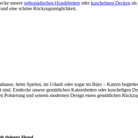
tdecke unsere
orthopädischen Hundebetten
oder
kuscheligen Decken
als
m Hund eine schöne Rückzugsmöglichkeit.
b zuhause, beim Spielen, im Urlaub oder sogar im Büro – Katzen beglei
mmt sind. Entdecke unsere gemütlichen Katzenbetten oder kuscheligen De
n Polsterung und seinem modernen Design einen gemütlichen Rückzugso
 mit deinem Hund