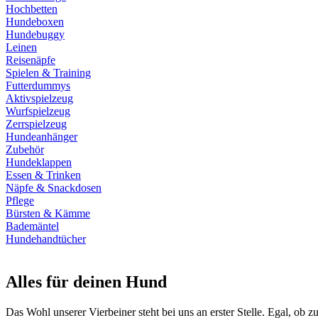
Hochbetten
Hundeboxen
Hundebuggy
Leinen
Reisenäpfe
Spielen & Training
Futterdummys
Aktivspielzeug
Wurfspielzeug
Zerrspielzeug
Hundeanhänger
Zubehör
Hundeklappen
Essen & Trinken
Näpfe & Snackdosen
Pflege
Bürsten & Kämme
Bademäntel
Hundehandtücher
Alles für deinen Hund
Das Wohl unserer Vierbeiner steht bei uns an erster Stelle. Egal, ob