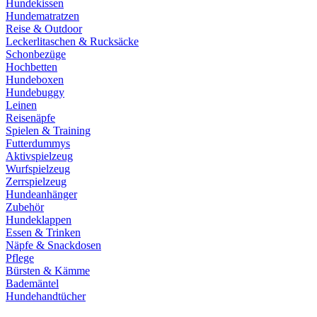
Hundekissen
Hundematratzen
Reise & Outdoor
Leckerlitaschen & Rucksäcke
Schonbezüge
Hochbetten
Hundeboxen
Hundebuggy
Leinen
Reisenäpfe
Spielen & Training
Futterdummys
Aktivspielzeug
Wurfspielzeug
Zerrspielzeug
Hundeanhänger
Zubehör
Hundeklappen
Essen & Trinken
Näpfe & Snackdosen
Pflege
Bürsten & Kämme
Bademäntel
Hundehandtücher