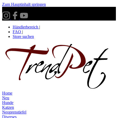
Zum Hauptinhalt springen
Versandkostenfrei ab 30€ innerhalb Deutschlands**
Händlerbereich
|
FAQ
|
Store suchen
Home
Neu
Hunde
Katzen
Neoprenstiefel
Diverses