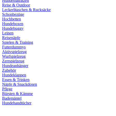
Hundematratzen
Reise & Outdoor
Leckerlitaschen & Rucksäcke
Schonbezüge
Hochbetten
Hundeboxen
Hundebuggy
Leinen
Reisenäpfe
Spielen & Training
Futterdummys
Aktivspielzeug
Wurfspielzeug
Zerrspielzeug
Hundeanhänger
Zubehör
Hundeklappen
Essen & Trinken
Näpfe & Snackdosen
Pflege
Bürsten & Kämme
Bademäntel
Hundehandtücher