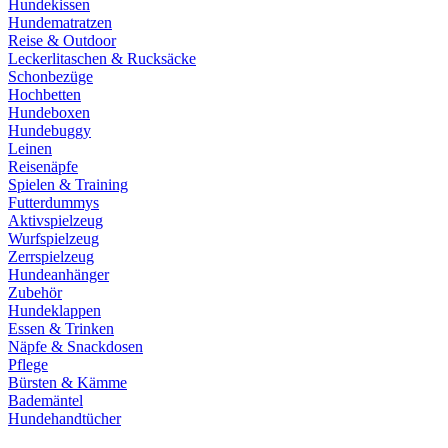
Hundekissen
Hundematratzen
Reise & Outdoor
Leckerlitaschen & Rucksäcke
Schonbezüge
Hochbetten
Hundeboxen
Hundebuggy
Leinen
Reisenäpfe
Spielen & Training
Futterdummys
Aktivspielzeug
Wurfspielzeug
Zerrspielzeug
Hundeanhänger
Zubehör
Hundeklappen
Essen & Trinken
Näpfe & Snackdosen
Pflege
Bürsten & Kämme
Bademäntel
Hundehandtücher