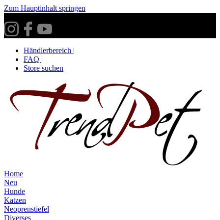
Zum Hauptinhalt springen
Versandkostenfrei ab 30€ innerhalb Deutschlands**
Händlerbereich
|
FAQ
|
Store suchen
Home
Neu
Hunde
Katzen
Neoprenstiefel
Diverses