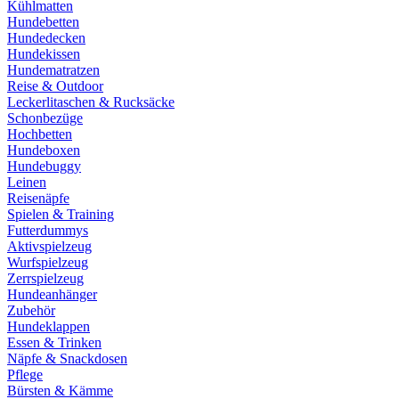
Kühlmatten
Hundebetten
Hundedecken
Hundekissen
Hundematratzen
Reise & Outdoor
Leckerlitaschen & Rucksäcke
Schonbezüge
Hochbetten
Hundeboxen
Hundebuggy
Leinen
Reisenäpfe
Spielen & Training
Futterdummys
Aktivspielzeug
Wurfspielzeug
Zerrspielzeug
Hundeanhänger
Zubehör
Hundeklappen
Essen & Trinken
Näpfe & Snackdosen
Pflege
Bürsten & Kämme