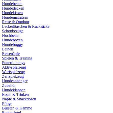
Hundebetten
Hundedecken
Hundekissen
Hundematratzen
Reise & Outdoor
Leckerlitaschen & Rucksäcke
Schonbezüge
Hochbetten
Hundeboxen
Hundebuggy
Leinen
Reisenäpfe
Spielen & Training
Futterdummys
Aktivspielzeug
Wurfspielzeug
Zerrspielzeug
Hundeanhänger
Zubehör
Hundeklappen
Essen & Trinken
Näpfe & Snackdosen
Pflege
Bürsten & Kämme
Bademäntel