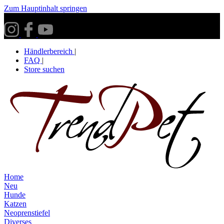
Zum Hauptinhalt springen
Versandkostenfrei ab 30€ innerhalb Deutschlands**
Händlerbereich
|
FAQ
|
Store suchen
Home
Neu
Hunde
Katzen
Neoprenstiefel
Diverses