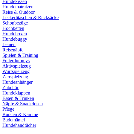
Hundekissen
Hundematratzen
Reise & Outdoor
Leckerlitaschen & Rucksäcke
Schonbezüge
Hochbetten
Hundeboxen
Hundebuggy
Leinen
Reisenäpfe
Spielen & Training
Futterdummys
Aktivspielzeug
Wurfspielzeug
Zerrspielzeug
Hundeanhänger
Zubehör
Hundeklappen
Essen & Trinken
Näpfe & Snackdosen
Pflege
Bürsten & Kämme
Bademäntel
Hundehandtücher