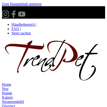
Zum Hauptinhalt springen
Versandkostenfrei ab 30€ innerhalb Deutschlands**
Händlerbereich
|
FAQ
|
Store suchen
Home
Neu
Hunde
Katzen
Neoprenstiefel
Diverses