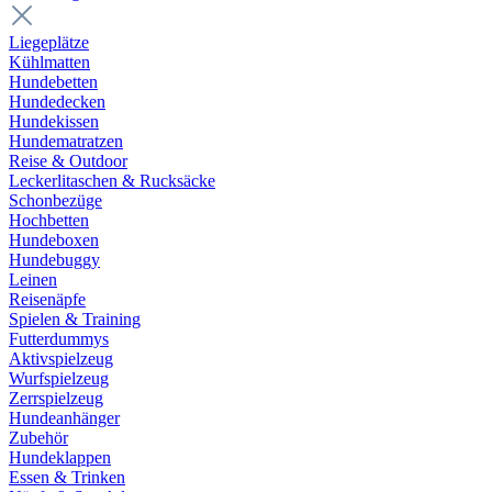
Liegeplätze
Kühlmatten
Hundebetten
Hundedecken
Hundekissen
Hundematratzen
Reise & Outdoor
Leckerlitaschen & Rucksäcke
Schonbezüge
Hochbetten
Hundeboxen
Hundebuggy
Leinen
Reisenäpfe
Spielen & Training
Futterdummys
Aktivspielzeug
Wurfspielzeug
Zerrspielzeug
Hundeanhänger
Zubehör
Hundeklappen
Essen & Trinken