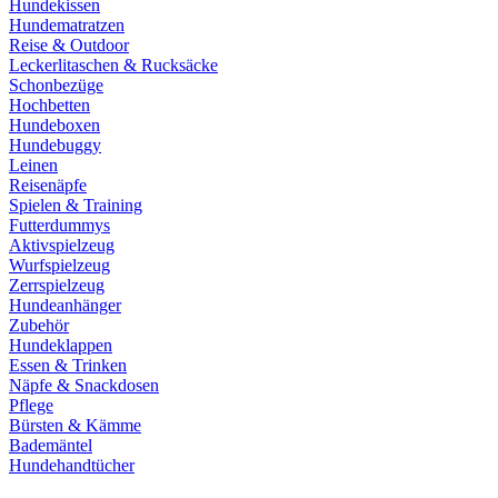
Hundekissen
Hundematratzen
Reise & Outdoor
Leckerlitaschen & Rucksäcke
Schonbezüge
Hochbetten
Hundeboxen
Hundebuggy
Leinen
Reisenäpfe
Spielen & Training
Futterdummys
Aktivspielzeug
Wurfspielzeug
Zerrspielzeug
Hundeanhänger
Zubehör
Hundeklappen
Essen & Trinken
Näpfe & Snackdosen
Pflege
Bürsten & Kämme
Bademäntel
Hundehandtücher