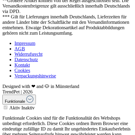
**Größere Artikel können von der Regel ausgeschlossen sein. Die
Versandkostenfreigrenze gilt ausschließlich innerhalb Deutschlands
via DPD.
*** Gilt für Lieferungen innerhalb Deutschlands, Lieferzeiten für
andere Länder bitte der Schaltfläche mit den Versandinformationen
entnehmen. Etwaige Dekorationsartikel auf Produktabbildungen
gehören nicht zum Leistungsumfang.
Impressum
AGB
Widerrufsrecht
Datenschutz
Kontakt
Cookies
Verpackungshinweise
Designed with ❤ and 🐶 in Münsterland
TrendPet | 2026
Funktionale
Aktiv
Inaktiv
Funktionale Cookies sind für die Funktionalität des Webshops
unbedingt erforderlich. Diese Cookies ordnen Ihrem Browser eine
eindeutige zufällige ID zu damit Ihr ungehindertes Einkaufserlebnis
über mehrere Seitenaufrufe hinweg gewährleistet werden kann.