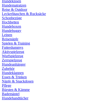
Hundekissen
Hundematratzen
Reise & Outdoor
Leckerlitaschen & Rucksäcke
Schonbezüge
Hochbetten
Hundeboxen
Hundebuggy
Leinen
Reisenäpfe
Spielen & Training
Futterdummys
Aktivspielzeug
Wurfspielzeug
Zerrspielzeug
Hundeanhänger
Zubehör
Hundeklappen
Essen & Trinken
Näpfe & Snackdosen
Pflege
Bürsten & Kämme
Bademäntel
Hundehandtücher