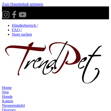
Zum Hauptinhalt springen
Versandkostenfrei ab 30€ innerhalb Deutschlands**
Händlerbereich
|
FAQ
|
Store suchen
Home
Neu
Hunde
Katzen
Neoprenstiefel
Diverses