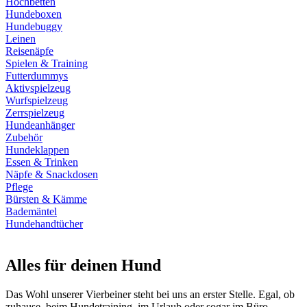
Hochbetten
Hundeboxen
Hundebuggy
Leinen
Reisenäpfe
Spielen & Training
Futterdummys
Aktivspielzeug
Wurfspielzeug
Zerrspielzeug
Hundeanhänger
Zubehör
Hundeklappen
Essen & Trinken
Näpfe & Snackdosen
Pflege
Bürsten & Kämme
Bademäntel
Hundehandtücher
Alles für deinen Hund
Das Wohl unserer Vierbeiner steht bei uns an erster Stelle. Egal, ob
zuhause, beim Hundetraining, im Urlaub oder sogar im Büro.