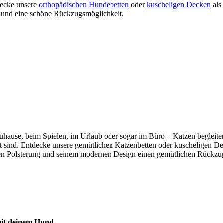
tdecke unsere
orthopädischen Hundebetten
oder
kuscheligen Decken
als
m Hund eine schöne Rückzugsmöglichkeit.
b zuhause, beim Spielen, im Urlaub oder sogar im Büro – Katzen beglei
mmt sind. Entdecke unsere gemütlichen Katzenbetten oder kuscheligen De
n Polsterung und seinem modernen Design einen gemütlichen Rückzugso
 mit deinem Hund