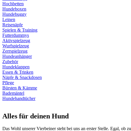
Hochbetten
Hundeboxen
Hundebuggy
Leinen
Reisenäpfe
Spielen & Training
Futterdummys
Aktivspielzeug
Wurfspielzeug
Zerrspielzeug
Hundeanhänger
Zubehör
Hundeklappen
Essen & Trinken
Näpfe & Snackdosen
Pflege
Bürsten & Kämme
Bademäntel
Hundehandtücher
Alles für deinen Hund
Das Wohl unserer Vierbeiner steht bei uns an erster Stelle. Egal, ob