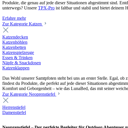
Produkte, die genau auf jede dieser Situationen abgestimmt sind. En
unterwegs? Unsere
TPX-Pro
ist faltbar und stabil und bietet deine
Erfahre mehr
Zur Kategorie Katzen
Katzendecken
Katzenhöhlen
Katzenbetten
Katzenspielzeuge
Essen & Trinken
Näpfe & Snackdosen
Katzenklappen
Das Wohl unserer Samtpfoten steht bei uns an erster Stelle. Egal, o
findest du Produkte, die perfekt auf jede dieser Situationen abgesti
Komfort und Geborgenheit – wie das LunaBed, das mit seiner weiche
Zur Kategorie Neoprenstiefel
Herrenstiefel
Damenstiefel
Neoprenstiefel – Der perfekte Begleiter für Outdoor-Abenteuer