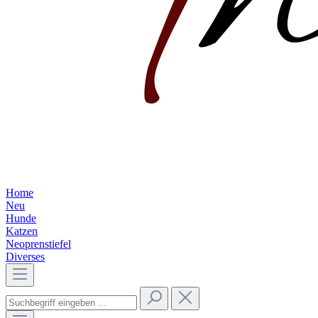
Home
Neu
Hunde
Katzen
Neoprenstiefel
Diverses