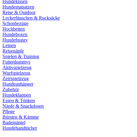
Hundekissen
Hundematratzen
Reise & Outdoor
Leckerlitaschen & Rucksäcke
Schonbezüge
Hochbetten
Hundeboxen
Hundebuggy
Leinen
Reisenäpfe
Spielen & Training
Futterdummys
Aktivspielzeug
Wurfspielzeug
Zerrspielzeug
Hundeanhänger
Zubehör
Hundeklappen
Essen & Trinken
Näpfe & Snackdosen
Pflege
Bürsten & Kämme
Bademäntel
Hundehandtücher