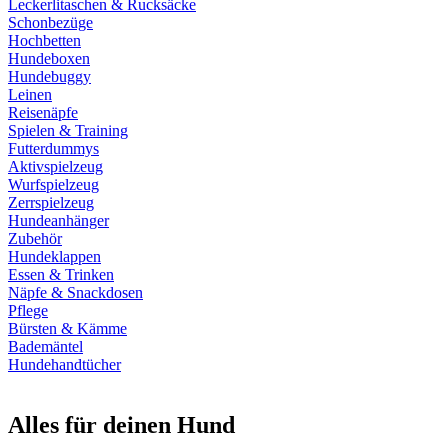
Leckerlitaschen & Rucksäcke
Schonbezüge
Hochbetten
Hundeboxen
Hundebuggy
Leinen
Reisenäpfe
Spielen & Training
Futterdummys
Aktivspielzeug
Wurfspielzeug
Zerrspielzeug
Hundeanhänger
Zubehör
Hundeklappen
Essen & Trinken
Näpfe & Snackdosen
Pflege
Bürsten & Kämme
Bademäntel
Hundehandtücher
Alles für deinen Hund