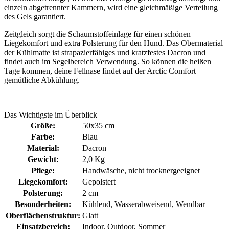
einzeln abgetrennter Kammern, wird eine gleichmäßige Verteilung
des Gels garantiert.
Zeitgleich sorgt die Schaumstoffeinlage für einen schönen
Liegekomfort und extra Polsterung für den Hund. Das Obermaterial
der Kühlmatte ist strapazierfähiges und kratzfestes Dacron und
findet auch im Segelbereich Verwendung. So können die heißen
Tage kommen, deine Fellnase findet auf der Arctic Comfort
gemütliche Abkühlung.
Das Wichtigste im Überblick
Größe:
50x35 cm
Farbe:
Blau
Material:
Dacron
Gewicht:
2,0 Kg
Pflege:
Handwäsche
, nicht trocknergeeignet
Liegekomfort:
Gepolstert
Polsterung:
2 cm
Besonderheiten:
Kühlend
, Wasserabweisend
, Wendbar
Oberflächenstruktur:
Glatt
Einsatzbereich:
Indoor
, Outdoor
, Sommer