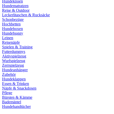
Hundekissen
Hundematratzen
Reise & Outdoor
Leckerlitaschen & Rucksäcke
Schonbezüge
Hochbetten
Hundeboxen
Hundebuggy
Leinen
Reisenäpfe
Spielen & Training
Futterdummys
Aktivspielzeug
Wurfspielzeug
Zerrspielzeug
Hundeanhänger
Zubehör
Hundeklappen
Essen & Trinken
Näpfe & Snackdosen
Pflege
Bürsten & Kämme
Bademäntel
Hundehandtücher