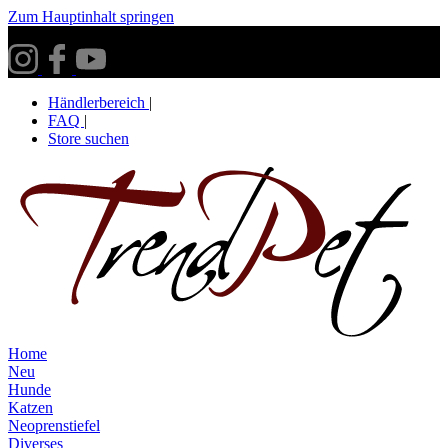
Zum Hauptinhalt springen
Versandkostenfrei ab 30€ innerhalb Deutschlands**
Händlerbereich
|
FAQ
|
Store suchen
Home
Neu
Hunde
Katzen
Neoprenstiefel
Diverses