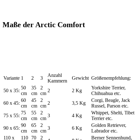
Maße der Arctic Comfort
Anzahl
Variante
1
2
3
Gewicht
Größenempfehlung:
Kammern
50
35
2
Yorkshire Terrier,
50 x 35:
2
2 Kg
cm
cm
cm
Chihuahua etc.
60
45
2
Corgi, Beagle, Jack
60 x 45:
2
3,5 Kg
cm
cm
cm
Russel, Parson etc.
75
55
2
Whippet, Shelti, Tibet
75 x 55:
3
4 Kg
cm
cm
cm
Terrier etc.
90
65
2
Golden Retriever,
90 x 65:
3
6 Kg
cm
cm
cm
Labrador etc.
110 x
110
70
2
Berner Sennenhund,