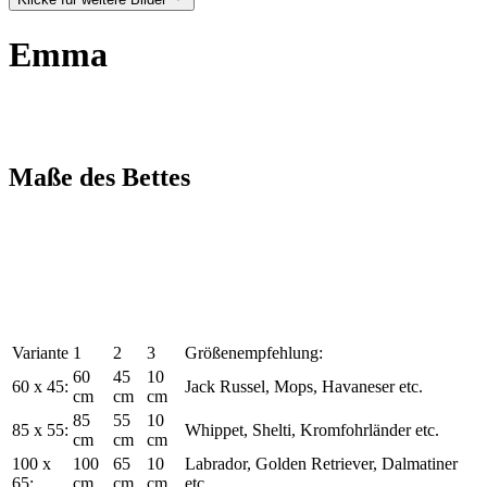
Emma
Maße des Bettes
Variante
1
2
3
Größenempfehlung:
60
45
10
60 x 45:
Jack Russel, Mops, Havaneser etc.
cm
cm
cm
85
55
10
85 x 55:
Whippet, Shelti, Kromfohrländer etc.
cm
cm
cm
100 x
100
65
10
Labrador, Golden Retriever, Dalmatiner
65:
cm
cm
cm
etc.