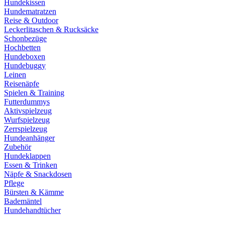
Hundekissen
Hundematratzen
Reise & Outdoor
Leckerlitaschen & Rucksäcke
Schonbezüge
Hochbetten
Hundeboxen
Hundebuggy
Leinen
Reisenäpfe
Spielen & Training
Futterdummys
Aktivspielzeug
Wurfspielzeug
Zerrspielzeug
Hundeanhänger
Zubehör
Hundeklappen
Essen & Trinken
Näpfe & Snackdosen
Pflege
Bürsten & Kämme
Bademäntel
Hundehandtücher