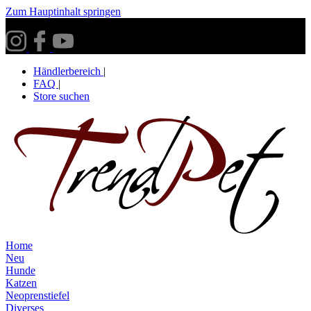
Zum Hauptinhalt springen
Versandkostenfrei ab 30€ innerhalb Deutschlands**
Händlerbereich
|
FAQ
|
Store suchen
Home
Neu
Hunde
Katzen
Neoprenstiefel
Diverses