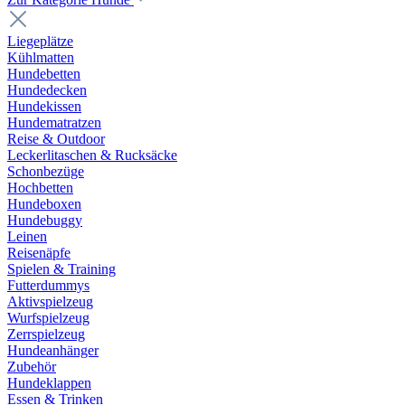
Liegeplätze
Kühlmatten
Hundebetten
Hundedecken
Hundekissen
Hundematratzen
Reise & Outdoor
Leckerlitaschen & Rucksäcke
Schonbezüge
Hochbetten
Hundeboxen
Hundebuggy
Leinen
Reisenäpfe
Spielen & Training
Futterdummys
Aktivspielzeug
Wurfspielzeug
Zerrspielzeug
Hundeanhänger
Zubehör
Hundeklappen
Essen & Trinken