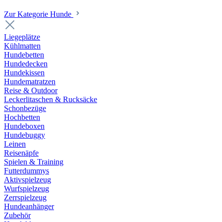
Zur Kategorie Hunde
Liegeplätze
Kühlmatten
Hundebetten
Hundedecken
Hundekissen
Hundematratzen
Reise & Outdoor
Leckerlitaschen & Rucksäcke
Schonbezüge
Hochbetten
Hundeboxen
Hundebuggy
Leinen
Reisenäpfe
Spielen & Training
Futterdummys
Aktivspielzeug
Wurfspielzeug
Zerrspielzeug
Hundeanhänger
Zubehör