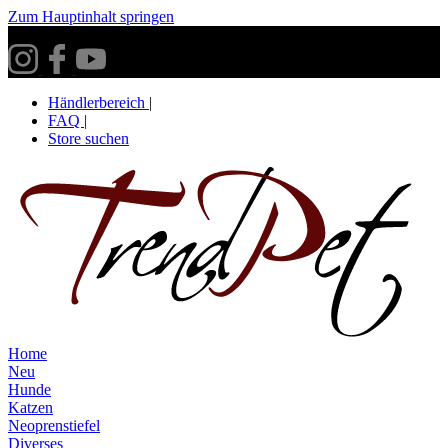
Zum Hauptinhalt springen
Versandkostenfrei ab 30€ innerhalb Deutschlands**
Händlerbereich
|
FAQ
|
Store suchen
Home
Neu
Hunde
Katzen
Neoprenstiefel
Diverses