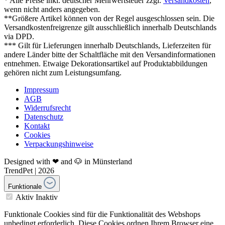
* Alle Preise inkl. deutscher Mehrwertsteuer zzgl.
Versandkosten
,
wenn nicht anders angegeben.
**Größere Artikel können von der Regel ausgeschlossen sein. Die
Versandkostenfreigrenze gilt ausschließlich innerhalb Deutschlands
via DPD.
*** Gilt für Lieferungen innerhalb Deutschlands, Lieferzeiten für
andere Länder bitte der Schaltfläche mit den Versandinformationen
entnehmen. Etwaige Dekorationsartikel auf Produktabbildungen
gehören nicht zum Leistungsumfang.
Impressum
AGB
Widerrufsrecht
Datenschutz
Kontakt
Cookies
Verpackungshinweise
Designed with ❤ and 🐶 in Münsterland
TrendPet | 2026
Funktionale
Aktiv
Inaktiv
Funktionale Cookies sind für die Funktionalität des Webshops
unbedingt erforderlich. Diese Cookies ordnen Ihrem Browser eine