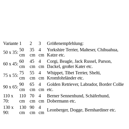
Variante
1
2
3
Größenempfehlung:
50
35
4
Yorkshire Terrier, Malteser, Chihuahua,
50 x 35:
cm
cm
cm
Katze etc.
60
45
4
Corgi, Beagle, Jack Russel, Parson,
60 x 45:
cm
cm
cm
Dackel, großer Kater etc.
75
55
4
Whippet, Tibet Terrier, Shelti,
75 x 55:
cm
cm
cm
Kromfohrländer etc.
90
65
4
Golden Retriever, Labrador, Border Collie
90 x 65:
cm
cm
cm
etc.
110 x
110
70
4
Berner Sennenhund, Schäferhund,
70:
cm
cm
cm
Dobermann etc.
130 x
130
90
4
Leonberger, Dogge, Bernhardiner etc.
90:
cm
cm
cm