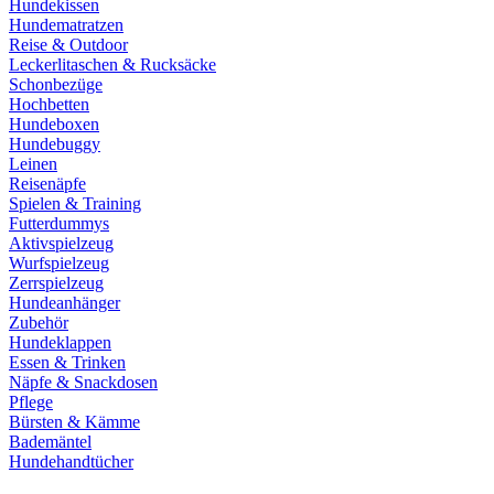
Hundekissen
Hundematratzen
Reise & Outdoor
Leckerlitaschen & Rucksäcke
Schonbezüge
Hochbetten
Hundeboxen
Hundebuggy
Leinen
Reisenäpfe
Spielen & Training
Futterdummys
Aktivspielzeug
Wurfspielzeug
Zerrspielzeug
Hundeanhänger
Zubehör
Hundeklappen
Essen & Trinken
Näpfe & Snackdosen
Pflege
Bürsten & Kämme
Bademäntel
Hundehandtücher