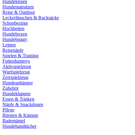
Hundekissen
Hundematratzen
Reise & Outdoor
Leckerlitaschen & Rucksäcke
Schonbezüge
Hochbetten
Hundeboxen
Hundebuggy
Leinen
Reisenäpfe
Spielen & Training
Futterdummys
Aktivspielzeug
Wurfspielzeug
Zerrspielzeug
Hundeanhänger
Zubehör
Hundeklappen
Essen & Trinken
Näpfe & Snackdosen
Pflege
Bürsten & Kämme
Bademäntel
Hundehandtücher