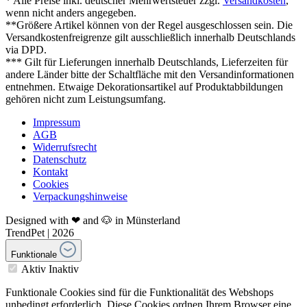
* Alle Preise inkl. deutscher Mehrwertsteuer zzgl.
Versandkosten
,
wenn nicht anders angegeben.
**Größere Artikel können von der Regel ausgeschlossen sein. Die
Versandkostenfreigrenze gilt ausschließlich innerhalb Deutschlands
via DPD.
*** Gilt für Lieferungen innerhalb Deutschlands, Lieferzeiten für
andere Länder bitte der Schaltfläche mit den Versandinformationen
entnehmen. Etwaige Dekorationsartikel auf Produktabbildungen
gehören nicht zum Leistungsumfang.
Impressum
AGB
Widerrufsrecht
Datenschutz
Kontakt
Cookies
Verpackungshinweise
Designed with ❤ and 🐶 in Münsterland
TrendPet | 2026
Funktionale
Aktiv
Inaktiv
Funktionale Cookies sind für die Funktionalität des Webshops
unbedingt erforderlich. Diese Cookies ordnen Ihrem Browser eine