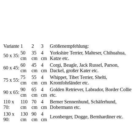
Variante
1
2
3
Größenempfehlung:
50
35
4
Yorkshire Terrier, Malteser, Chihuahua,
50 x 35:
cm
cm
cm
Katze etc.
60
45
4
Corgi, Beagle, Jack Russel, Parson,
60 x 45:
cm
cm
cm
Dackel, großer Kater etc.
75
55
4
Whippet, Tibet Terrier, Shelti,
75 x 55:
cm
cm
cm
Kromfohrländer etc.
90
65
4
Golden Retriever, Labrador, Border Collie
90 x 65:
cm
cm
cm
etc.
110 x
110
70
4
Berner Sennenhund, Schäferhund,
70:
cm
cm
cm
Dobermann etc.
130 x
130
90
4
Leonberger, Dogge, Bernhardiner etc.
90:
cm
cm
cm