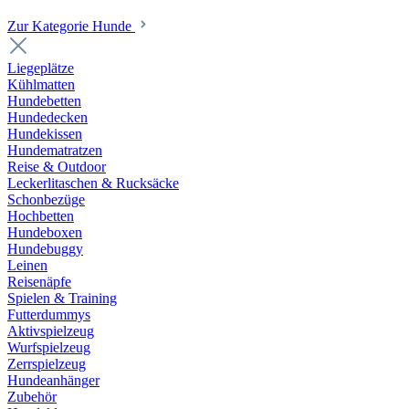
Zur Kategorie Hunde
Liegeplätze
Kühlmatten
Hundebetten
Hundedecken
Hundekissen
Hundematratzen
Reise & Outdoor
Leckerlitaschen & Rucksäcke
Schonbezüge
Hochbetten
Hundeboxen
Hundebuggy
Leinen
Reisenäpfe
Spielen & Training
Futterdummys
Aktivspielzeug
Wurfspielzeug
Zerrspielzeug
Hundeanhänger
Zubehör