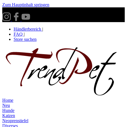
Zum Hauptinhalt springen
Versandkostenfrei ab 30€ innerhalb Deutschlands**
Händlerbereich
|
FAQ
|
Store suchen
Home
Neu
Hunde
Katzen
Neoprenstiefel
Diverses