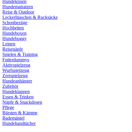
Hundekissen
Hundematratzen
Reise & Outdoor
Leckerlitaschen & Rucksäcke
Schonbezüge
Hochbetten
Hundeboxen
Hundebuggy
Leinen
Reisenäpfe
Spielen & Training
Futterdummys
Aktivspielzeug
Wurfspielzeug
Zerrspielzeug
Hundeanhänger
Zubehör
Hundeklappen
Essen & Trinken
Näpfe & Snackdosen
Pflege
Bürsten & Kämme
Bademäntel
Hundehandtücher