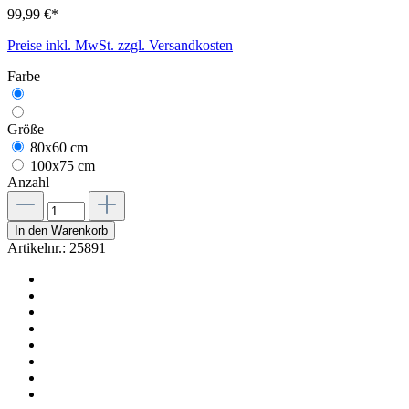
99,99 €*
Preise inkl. MwSt. zzgl. Versandkosten
Farbe
Größe
80x60 cm
100x75 cm
Anzahl
In den Warenkorb
Artikelnr.:
25891