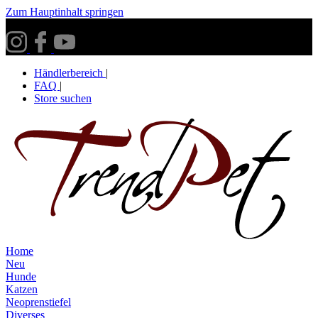
Zum Hauptinhalt springen
Versandkostenfrei ab 30€ innerhalb Deutschlands**
Händlerbereich
|
FAQ
|
Store suchen
Home
Neu
Hunde
Katzen
Neoprenstiefel
Diverses