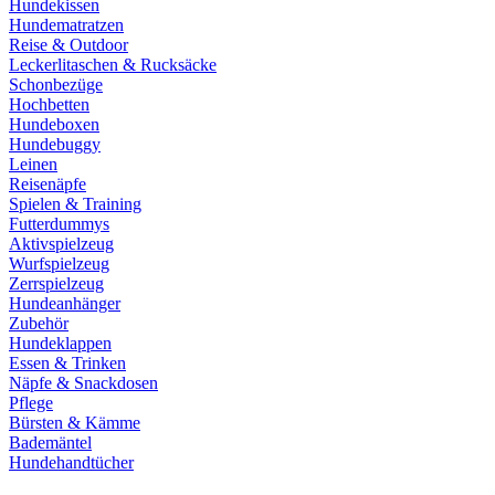
Hundekissen
Hundematratzen
Reise & Outdoor
Leckerlitaschen & Rucksäcke
Schonbezüge
Hochbetten
Hundeboxen
Hundebuggy
Leinen
Reisenäpfe
Spielen & Training
Futterdummys
Aktivspielzeug
Wurfspielzeug
Zerrspielzeug
Hundeanhänger
Zubehör
Hundeklappen
Essen & Trinken
Näpfe & Snackdosen
Pflege
Bürsten & Kämme
Bademäntel
Hundehandtücher