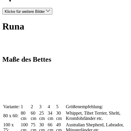
Klicke für weitere Bilder
Runa
Maße des Bettes
Variante:
1
2
3
4
5
Größenempfehlung:
80
60
25
34
30
Whippet, Tibet Terrier, Shelti,
80 x 60:
cm
cm
cm
cm
cm
Kromfohrländer etc.
100 x
100
75
30
66
49
Australian Shepherd, Labrador,
75:
cm
cm
cm
cm
cm
Münsterländer etc.