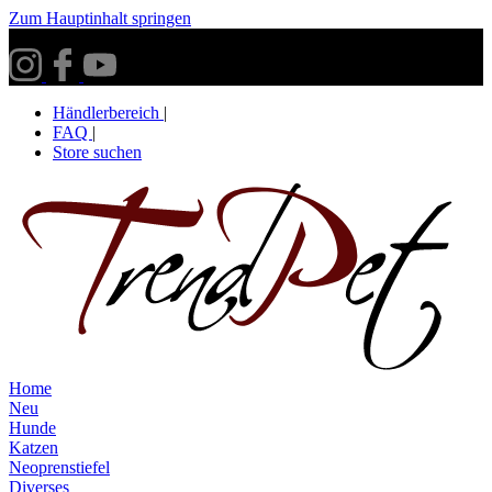
Zum Hauptinhalt springen
Versandkostenfrei ab 30€ innerhalb Deutschlands**
Händlerbereich
|
FAQ
|
Store suchen
Home
Neu
Hunde
Katzen
Neoprenstiefel
Diverses