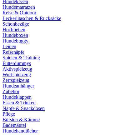
Hundekissen
Hundematratzen
Reise & Outdoor
Leckerlitaschen & Rucksäcke
Schonbezüge
Hochbetten
Hundeboxen
Hundebuggy
Leinen
Reisenäpfe
Spielen & Training
Futterdummys
Aktivspielzeug
Wurfspielzeug
Zerrspielzeug
Hundeanhänger
Zubehör
Hundeklappen
Essen & Trinken
Näpfe & Snackdosen
Pflege
Bürsten & Kämme
Bademäntel
Hundehandtücher