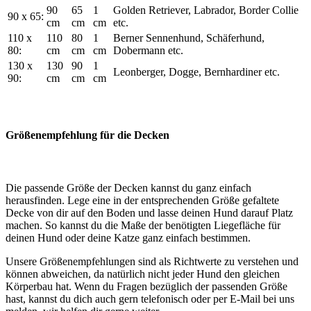
90
65
1
Golden Retriever, Labrador, Border Collie
90 x 65:
cm
cm
cm
etc.
110 x
110
80
1
Berner Sennenhund, Schäferhund,
80:
cm
cm
cm
Dobermann etc.
130 x
130
90
1
Leonberger, Dogge, Bernhardiner etc.
90:
cm
cm
cm
Größenempfehlung für die Decken
Die passende Größe der Decken kannst du ganz einfach
herausfinden. Lege eine in der entsprechenden Größe gefaltete
Decke von dir auf den Boden und lasse deinen Hund darauf Platz
machen. So kannst du die Maße der benötigten Liegefläche für
deinen Hund oder deine Katze ganz einfach bestimmen.
Unsere Größenempfehlungen sind als Richtwerte zu verstehen und
können abweichen, da natürlich nicht jeder Hund den gleichen
Körperbau hat. Wenn du Fragen bezüglich der passenden Größe
hast, kannst du dich auch gern telefonisch oder per E-Mail bei uns