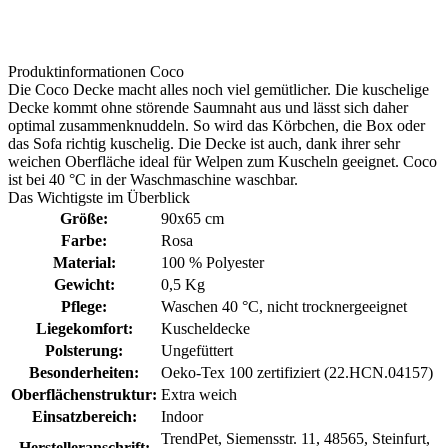
Produktinformationen Coco
Die Coco Decke macht alles noch viel gemütlicher. Die kuschelige
Decke kommt ohne störende Saumnaht aus und lässt sich daher
optimal zusammenknuddeln. So wird das Körbchen, die Box oder
das Sofa richtig kuschelig. Die Decke ist auch, dank ihrer sehr
weichen Oberfläche ideal für Welpen zum Kuscheln geeignet. Coco
ist bei 40 °C in der Waschmaschine waschbar.
Das Wichtigste im Überblick
Größe:
90x65 cm
Farbe:
Rosa
Material:
100 % Polyester
Gewicht:
0,5 Kg
Pflege:
Waschen 40 °C
, nicht trocknergeeignet
Liegekomfort:
Kuscheldecke
Polsterung:
Ungefüttert
Besonderheiten:
Oeko-Tex 100 zertifiziert (22.HCN.04157)
Oberflächenstruktur:
Extra weich
Einsatzbereich:
Indoor
TrendPet, Siemensstr. 11, 48565, Steinfurt,
Herstelleranschrift: