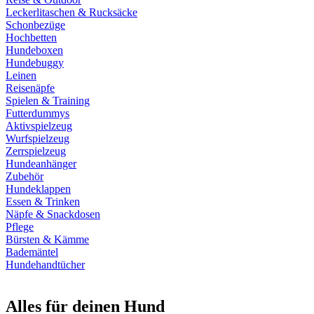
Leckerlitaschen & Rucksäcke
Schonbezüge
Hochbetten
Hundeboxen
Hundebuggy
Leinen
Reisenäpfe
Spielen & Training
Futterdummys
Aktivspielzeug
Wurfspielzeug
Zerrspielzeug
Hundeanhänger
Zubehör
Hundeklappen
Essen & Trinken
Näpfe & Snackdosen
Pflege
Bürsten & Kämme
Bademäntel
Hundehandtücher
Alles für deinen Hund