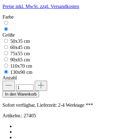
Preise inkl. MwSt. zzgl. Versandkosten
Farbe
Größe
50x35 cm
60x45 cm
75x55 cm
90x65 cm
110x70 cm
130x90 cm
Anzahl
In den Warenkorb
Sofort verfügbar, Lieferzeit: 2-4 Werktage ***
Artikelnr.:
27405