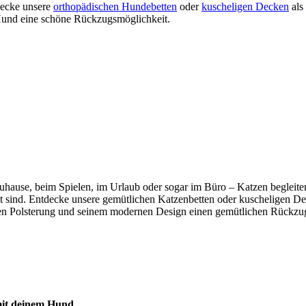
tdecke unsere
orthopädischen Hundebetten
oder
kuscheligen Decken
als
m Hund eine schöne Rückzugsmöglichkeit.
b zuhause, beim Spielen, im Urlaub oder sogar im Büro – Katzen beglei
mmt sind. Entdecke unsere gemütlichen Katzenbetten oder kuscheligen De
n Polsterung und seinem modernen Design einen gemütlichen Rückzugso
 mit deinem Hund