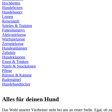
Hochbetten
Hundeboxen
Hundebuggy
Leinen
Reisenäpfe
Spielen & Training
Futterdummys
Aktivspielzeug
Wurfspielzeug
Zerrspielzeug
Hundeanhänger
Zubehör
Hundeklappen
Essen & Trinken
Näpfe & Snackdosen
Pflege
Bürsten & Kämme
Bademäntel
Hundehandtücher
Alles für deinen Hund
Das Wohl unserer Vierbeiner steht bei uns an erster Stelle. Egal, ob