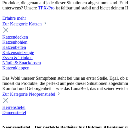
Produkte, die genau auf jede dieser Situationen abgestimmt sind. En
unterwegs? Unsere
TPX-Pro
ist faltbar und stabil und bietet deine
Erfahre mehr
Zur Kategorie Katzen
Katzendecken
Katzenhöhlen
Katzenbetten
Katzenspielzeuge
Essen & Trinken
Näpfe & Snackdosen
Katzenklappen
Das Wohl unserer Samtpfoten steht bei uns an erster Stelle. Egal, o
findest du Produkte, die perfekt auf jede dieser Situationen abgesti
Komfort und Geborgenheit – wie das LunaBed, das mit seiner weiche
Zur Kategorie Neoprenstiefel
Herrenstiefel
Damenstiefel
Neoprenstiefel – Der perfekte Begleiter für Outdoor-Abenteuer