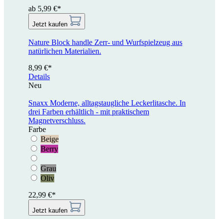
ab 5,99 €*
Jetzt kaufen
Nature Block handle
Zerr- und Wurfspielzeug aus
natürlichen Materialien.
8,99 €*
Details
Neu
Snaxx
Moderne, alltagstaugliche Leckerlitasche. In
drei Farben erhältlich - mit praktischem
Magnetverschluss.
Farbe
Beige
Berry
Grau
Oliv
22,99 €*
Jetzt kaufen