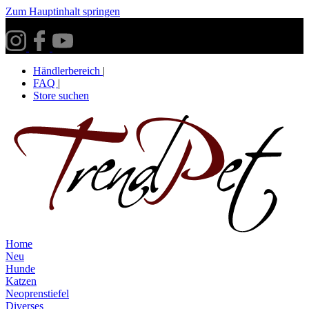
Zum Hauptinhalt springen
Versandkostenfrei ab 30€ innerhalb Deutschlands**
Händlerbereich
|
FAQ
|
Store suchen
Home
Neu
Hunde
Katzen
Neoprenstiefel
Diverses