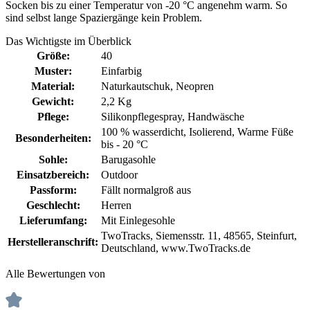
Socken bis zu einer Temperatur von -20 °C angenehm warm. So
sind selbst lange Spaziergänge kein Problem.
Das Wichtigste im Überblick
Größe:
40
Muster:
Einfarbig
Material:
Naturkautschuk
, Neopren
Gewicht:
2,2 Kg
Pflege:
Silikonpflegespray
, Handwäsche
100 % wasserdicht
, Isolierend
, Warme Füße
Besonderheiten:
bis - 20 °C
Sohle:
Barugasohle
Einsatzbereich:
Outdoor
Passform:
Fällt normalgroß aus
Geschlecht:
Herren
Lieferumfang:
Mit Einlegesohle
TwoTracks, Siemensstr. 11, 48565, Steinfurt,
Herstelleranschrift:
Deutschland, www.TwoTracks.de
Alle Bewertungen von