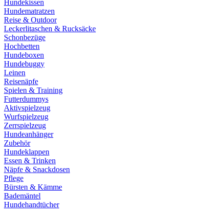
Hundekissen
Hundematratzen
Reise & Outdoor
Leckerlitaschen & Rucksäcke
Schonbezüge
Hochbetten
Hundeboxen
Hundebuggy
Leinen
Reisenäpfe
Spielen & Training
Futterdummys
Aktivspielzeug
Wurfspielzeug
Zerrspielzeug
Hundeanhänger
Zubehör
Hundeklappen
Essen & Trinken
Näpfe & Snackdosen
Pflege
Bürsten & Kämme
Bademäntel
Hundehandtücher