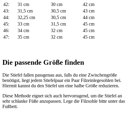
42:
31 cm
30 cm
42 cm
43:
31,5 cm
30,5 cm
43 cm
44:
32,25 cm
30,5 cm
44 cm
45:
33 cm
31,5 cm
45 cm
46:
34 cm
32 cm
45 cm
47:
35 cm
32 cm
45 cm
Die passende Größe finden
Die Stiefel fallen passgenau aus, falls du eine Zwischengröße
benötigst, liegt jedem Stiefelpaar ein Paar Filzeinlegesohlen bei.
Hiermit kannst du den Stiefel um eine halbe Größe reduzieren.
Diese Methode eignet sich auch hervorragend, um die Stiefel an
sehr schlanke Füße anzupassen. Lege die Filzsohle bitte unter das
Fußbett.