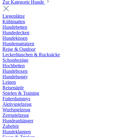
Zur Kategorie Hunde
Liegeplätze
Kühlmatten
Hundebetten
Hundedecken
Hundekissen
Hundematratzen
Reise & Outdoor
Leckerlitaschen & Rucksäcke
Schonbezüge
Hochbetten
Hundeboxen
Hundebuggy
Leinen
Reisenäpfe
Spielen & Training
Futterdummys
Aktivspielzeug
Wurfspielzeug
Zerrspielzeug
Hundeanhänger
Zubehör
Hundeklappen