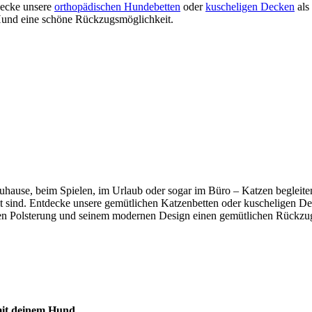
tdecke unsere
orthopädischen Hundebetten
oder
kuscheligen Decken
als
m Hund eine schöne Rückzugsmöglichkeit.
b zuhause, beim Spielen, im Urlaub oder sogar im Büro – Katzen beglei
mmt sind. Entdecke unsere gemütlichen Katzenbetten oder kuscheligen De
n Polsterung und seinem modernen Design einen gemütlichen Rückzugso
 mit deinem Hund