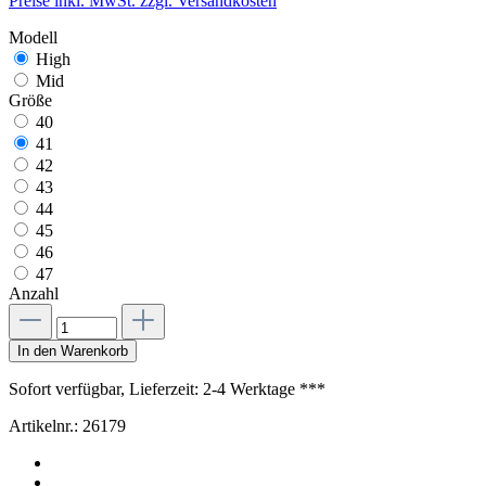
Preise inkl. MwSt. zzgl. Versandkosten
Modell
High
Mid
Größe
40
41
42
43
44
45
46
47
Anzahl
In den Warenkorb
Sofort verfügbar, Lieferzeit: 2-4 Werktage ***
Artikelnr.:
26179