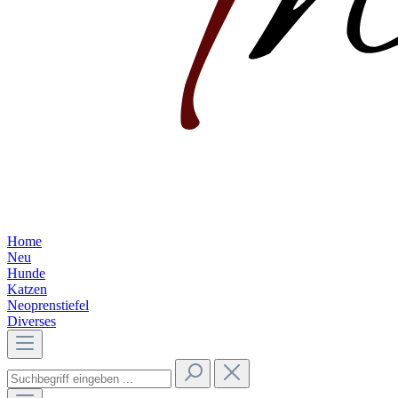
Home
Neu
Hunde
Katzen
Neoprenstiefel
Diverses