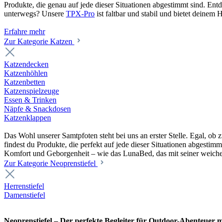
Produkte, die genau auf jede dieser Situationen abgestimmt sind. En
unterwegs? Unsere
TPX-Pro
ist faltbar und stabil und bietet deine
Erfahre mehr
Zur Kategorie Katzen
Katzendecken
Katzenhöhlen
Katzenbetten
Katzenspielzeuge
Essen & Trinken
Näpfe & Snackdosen
Katzenklappen
Das Wohl unserer Samtpfoten steht bei uns an erster Stelle. Egal, o
findest du Produkte, die perfekt auf jede dieser Situationen abgesti
Komfort und Geborgenheit – wie das LunaBed, das mit seiner weiche
Zur Kategorie Neoprenstiefel
Herrenstiefel
Damenstiefel
Neoprenstiefel – Der perfekte Begleiter für Outdoor-Abenteuer