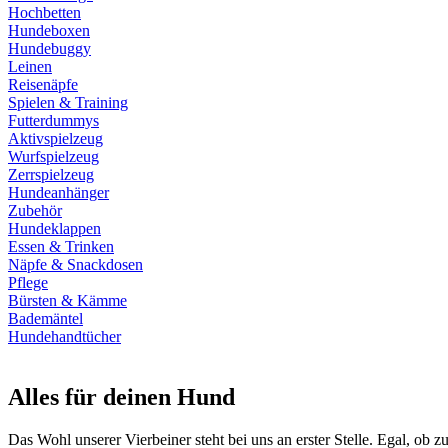
Hochbetten
Hundeboxen
Hundebuggy
Leinen
Reisenäpfe
Spielen & Training
Futterdummys
Aktivspielzeug
Wurfspielzeug
Zerrspielzeug
Hundeanhänger
Zubehör
Hundeklappen
Essen & Trinken
Näpfe & Snackdosen
Pflege
Bürsten & Kämme
Bademäntel
Hundehandtücher
Alles für deinen Hund
Das Wohl unserer Vierbeiner steht bei uns an erster Stelle. Egal, ob