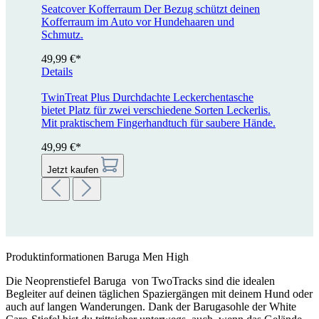
Seatcover Kofferraum
Der Bezug schützt deinen
Kofferraum im Auto vor Hundehaaren und
Schmutz.
49,99 €*
Details
TwinTreat Plus
Durchdachte Leckerchentasche
bietet Platz für zwei verschiedene Sorten Leckerlis.
Mit praktischem Fingerhandtuch für saubere Hände.
49,99 €*
Jetzt kaufen
Produktinformationen Baruga Men High
Die Neoprenstiefel Baruga von TwoTracks sind die idealen
Begleiter auf deinen täglichen Spaziergängen mit deinem Hund oder
auch auf langen Wanderungen. Dank der Barugasohle der White