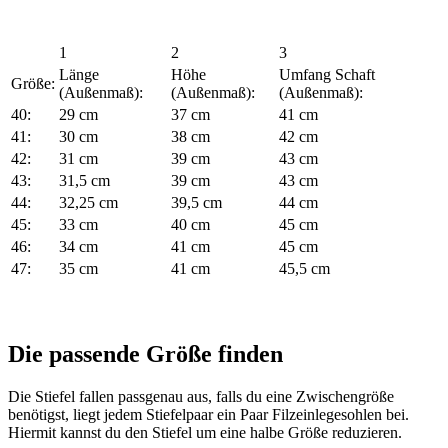
1
2
3
Länge
Höhe
Umfang Schaft
Größe:
(Außenmaß):
(Außenmaß):
(Außenmaß):
40:
29 cm
37 cm
41 cm
41:
30 cm
38 cm
42 cm
42:
31 cm
39 cm
43 cm
43:
31,5 cm
39 cm
43 cm
44:
32,25 cm
39,5 cm
44 cm
45:
33 cm
40 cm
45 cm
46:
34 cm
41 cm
45 cm
47:
35 cm
41 cm
45,5 cm
Die passende Größe finden
Die Stiefel fallen passgenau aus, falls du eine Zwischengröße
benötigst, liegt jedem Stiefelpaar ein Paar Filzeinlegesohlen bei.
Hiermit kannst du den Stiefel um eine halbe Größe reduzieren.