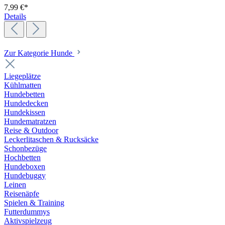
7,99 €*
Details
Zur Kategorie Hunde
Liegeplätze
Kühlmatten
Hundebetten
Hundedecken
Hundekissen
Hundematratzen
Reise & Outdoor
Leckerlitaschen & Rucksäcke
Schonbezüge
Hochbetten
Hundeboxen
Hundebuggy
Leinen
Reisenäpfe
Spielen & Training
Futterdummys
Aktivspielzeug