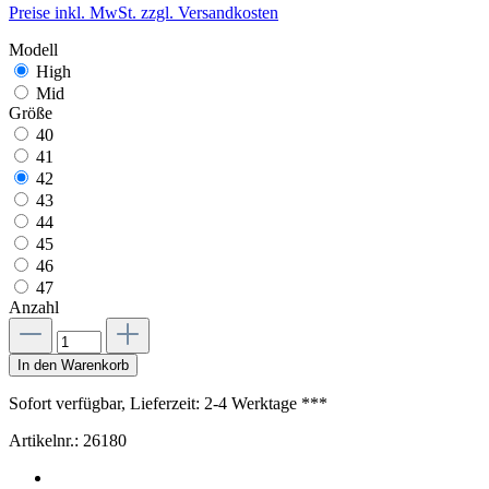
Preise inkl. MwSt. zzgl. Versandkosten
Modell
High
Mid
Größe
40
41
42
43
44
45
46
47
Anzahl
In den Warenkorb
Sofort verfügbar, Lieferzeit: 2-4 Werktage ***
Artikelnr.:
26180