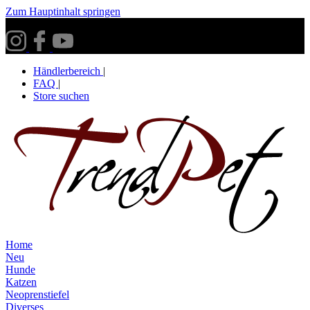
Zum Hauptinhalt springen
Versandkostenfrei ab 30€ innerhalb Deutschlands**
Händlerbereich
|
FAQ
|
Store suchen
Home
Neu
Hunde
Katzen
Neoprenstiefel
Diverses