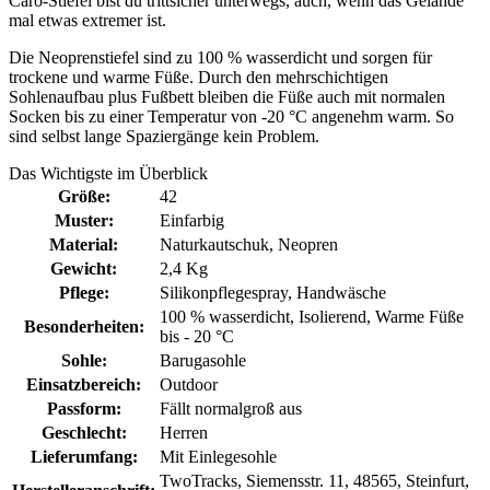
Caro-Stiefel bist du trittsicher unterwegs, auch, wenn das Gelände
mal etwas extremer ist.
Die Neoprenstiefel sind zu 100 % wasserdicht und sorgen für
trockene und warme Füße. Durch den mehrschichtigen
Sohlenaufbau plus Fußbett bleiben die Füße auch mit normalen
Socken bis zu einer Temperatur von -20 °C angenehm warm. So
sind selbst lange Spaziergänge kein Problem.
Das Wichtigste im Überblick
Größe:
42
Muster:
Einfarbig
Material:
Naturkautschuk
, Neopren
Gewicht:
2,4 Kg
Pflege:
Silikonpflegespray
, Handwäsche
100 % wasserdicht
, Isolierend
, Warme Füße
Besonderheiten:
bis - 20 °C
Sohle:
Barugasohle
Einsatzbereich:
Outdoor
Passform:
Fällt normalgroß aus
Geschlecht:
Herren
Lieferumfang:
Mit Einlegesohle
TwoTracks, Siemensstr. 11, 48565, Steinfurt,