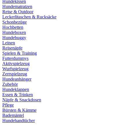
Hundekissen
Hundematratzen
Reise & Outdoor
Leckerlitaschen & Rucksäcke
Schonbezüge
Hochbetten
Hundeboxen
Hundebuggy
Leinen
Reisenäpfe
Spielen & Training
Futterdummys
Aktivspielzeug
Wurfspielzeug
Zerrspielzeug
Hundeanhänger
Zubehör
Hundeklappen
Essen & Trinken
Näpfe & Snackdosen
Pflege
Bürsten & Kämme
Bademäntel
Hundehandtücher