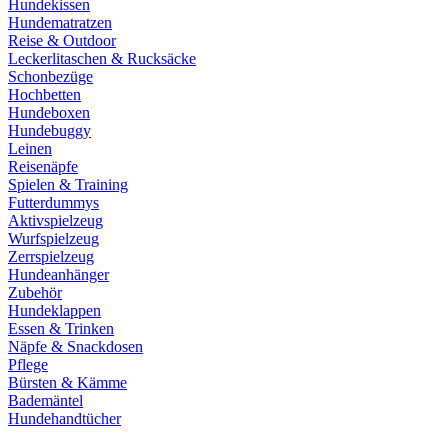
Hundekissen
Hundematratzen
Reise & Outdoor
Leckerlitaschen & Rucksäcke
Schonbezüge
Hochbetten
Hundeboxen
Hundebuggy
Leinen
Reisenäpfe
Spielen & Training
Futterdummys
Aktivspielzeug
Wurfspielzeug
Zerrspielzeug
Hundeanhänger
Zubehör
Hundeklappen
Essen & Trinken
Näpfe & Snackdosen
Pflege
Bürsten & Kämme
Bademäntel
Hundehandtücher