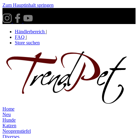
Zum Hauptinhalt springen
Versandkostenfrei ab 30€ innerhalb Deutschlands**
Händlerbereich
|
FAQ
|
Store suchen
Home
Neu
Hunde
Katzen
Neoprenstiefel
Diverses