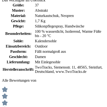
Das Wichtigste im Überblick
Größe:
37
Muster:
Abstrakt
Material:
Naturkautschuk
, Neopren
Gewicht:
1,7 Kg
Pflege:
Silikonpflegespray
, Handwäsche
100 % wasserdicht
, Isolierend
, Warme Füße
Besonderheiten:
bis - 20 °C
Sohle:
Kalendersohle
Einsatzbereich:
Outdoor
Passform:
Fällt normalgroß aus
Geschlecht:
Damen
Lieferumfang:
Mit Einlegesohle
TwoTracks, Siemensstr. 11, 48565, Steinfurt,
Herstelleranschrift:
Deutschland, www.TwoTracks.de
Alle Bewertungen von