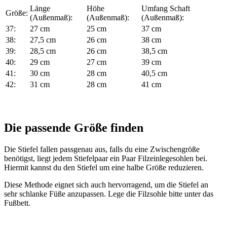
Länge
Höhe
Umfang Schaft
Größe:
(Außenmaß):
(Außenmaß):
(Außenmaß):
37:
27 cm
25 cm
37 cm
38:
27,5 cm
26 cm
38 cm
39:
28,5 cm
26 cm
38,5 cm
40:
29 cm
27 cm
39 cm
41:
30 cm
28 cm
40,5 cm
42:
31 cm
28 cm
41 cm
Die passende Größe finden
Die Stiefel fallen passgenau aus, falls du eine Zwischengröße
benötigst, liegt jedem Stiefelpaar ein Paar Filzeinlegesohlen bei.
Hiermit kannst du den Stiefel um eine halbe Größe reduzieren.
Diese Methode eignet sich auch hervorragend, um die Stiefel an
sehr schlanke Füße anzupassen. Lege die Filzsohle bitte unter das
Fußbett.