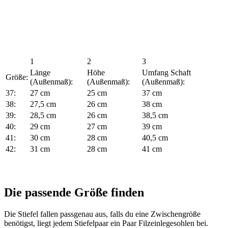
1
2
3
Länge
Höhe
Umfang Schaft
Größe:
(Außenmaß):
(Außenmaß):
(Außenmaß):
37:
27 cm
25 cm
37 cm
38:
27,5 cm
26 cm
38 cm
39:
28,5 cm
26 cm
38,5 cm
40:
29 cm
27 cm
39 cm
41:
30 cm
28 cm
40,5 cm
42:
31 cm
28 cm
41 cm
Die passende Größe finden
Die Stiefel fallen passgenau aus, falls du eine Zwischengröße
benötigst, liegt jedem Stiefelpaar ein Paar Filzeinlegesohlen bei.