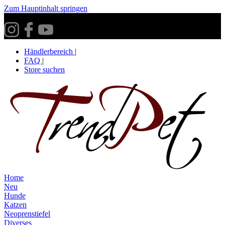
Zum Hauptinhalt springen
Versandkostenfrei ab 30€ innerhalb Deutschlands**
Händlerbereich
|
FAQ
|
Store suchen
Home
Neu
Hunde
Katzen
Neoprenstiefel
Diverses