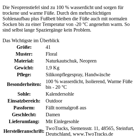
Die Neoprenstiefel sind zu 100 % wasserdicht und sorgen für
trockene und warme Füße. Durch den mehrschichtigen
Sohlenaufbau plus Fußbett bleiben die Füße auch mit normalen
Socken bis zu einer Temperatur von -20 °C angenehm warm. So
sind selbst lange Spaziergänge kein Problem.
Das Wichtigste im Überblick
Größe:
41
Muster:
Floral
Material:
Naturkautschuk
, Neopren
Gewicht:
1,9 Kg
Pflege:
Silikonpflegespray
, Handwäsche
100 % wasserdicht
, Isolierend
, Warme Füße
Besonderheiten:
bis - 20 °C
Sohle:
Kalendersohle
Einsatzbereich:
Outdoor
Passform:
Fällt normalgroß aus
Geschlecht:
Damen
Lieferumfang:
Mit Einlegesohle
TwoTracks, Siemensstr. 11, 48565, Steinfurt,
Herstelleranschrift:
Deutschland, www.TwoTracks.de