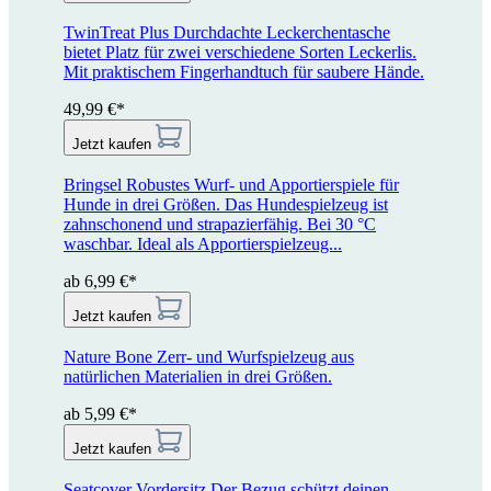
TwinTreat Plus
Durchdachte Leckerchentasche
bietet Platz für zwei verschiedene Sorten Leckerlis.
Mit praktischem Fingerhandtuch für saubere Hände.
49,99 €*
Jetzt kaufen
Bringsel
Robustes Wurf- und Apportierspiele für
Hunde in drei Größen. Das Hundespielzeug ist
zahnschonend und strapazierfähig. Bei 30 °C
waschbar. Ideal als Apportierspielzeug...
ab 6,99 €*
Jetzt kaufen
Nature Bone
Zerr- und Wurfspielzeug aus
natürlichen Materialien in drei Größen.
ab 5,99 €*
Jetzt kaufen
Seatcover Vordersitz
Der Bezug schützt deinen