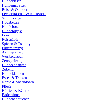
Hundekissen
Hundematratzen
Reise & Outdoor
Leckerlitaschen & Rucksäcke
Schonbezüge
Hochbetten
Hundeboxen
Hundebuggy
Leinen
Reisenäpfe
Spielen & Training
Futterdummys
Aktivspielzeug
Wurfspielzeug
Zerrspielzeug
Hundeanhänger
Zubehör
Hundeklappen
Essen & Trinken
Näpfe & Snackdosen
Pflege
Bürsten & Kämme
Bademäntel
Hundehandtücher