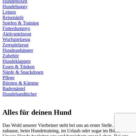
Hundeboxen
Hundebuggy
Leinen
Reisenäpfe
Spielen & Training
Futterdummys
Aktivspielzeug
Wurfspielzeug
Zerrspielzeug
Hundeanhänger
Zubehör
Hundeklappen
Essen & Trinken
Näpfe & Snackdosen
Pflege
Bürsten & Kämme
Bademäntel
Hundehandtücher
Alles für deinen Hund
Das Wohl unserer Vierbeiner steht bei uns an erster Stelle. Egal, ob
zuhause, beim Hundetraining, im Urlaub oder sogar im Büro.