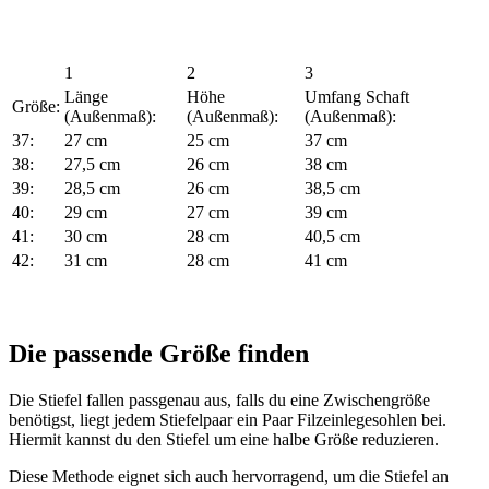
1
2
3
Länge
Höhe
Umfang Schaft
Größe:
(Außenmaß):
(Außenmaß):
(Außenmaß):
37:
27 cm
25 cm
37 cm
38:
27,5 cm
26 cm
38 cm
39:
28,5 cm
26 cm
38,5 cm
40:
29 cm
27 cm
39 cm
41:
30 cm
28 cm
40,5 cm
42:
31 cm
28 cm
41 cm
Die passende Größe finden
Die Stiefel fallen passgenau aus, falls du eine Zwischengröße
benötigst, liegt jedem Stiefelpaar ein Paar Filzeinlegesohlen bei.
Hiermit kannst du den Stiefel um eine halbe Größe reduzieren.
Diese Methode eignet sich auch hervorragend, um die Stiefel an