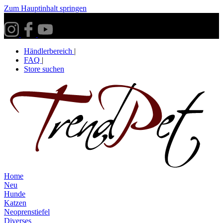
Zum Hauptinhalt springen
Versandkostenfrei ab 30€ innerhalb Deutschlands**
Händlerbereich
|
FAQ
|
Store suchen
Home
Neu
Hunde
Katzen
Neoprenstiefel
Diverses