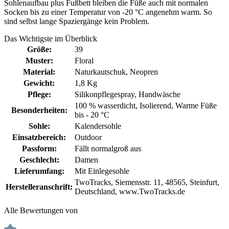
Sohlenaufbau plus Fußbett bleiben die Füße auch mit normalen
Socken bis zu einer Temperatur von -20 °C angenehm warm. So
sind selbst lange Spaziergänge kein Problem.
Das Wichtigste im Überblick
Größe:
39
Muster:
Floral
Material:
Naturkautschuk
, Neopren
Gewicht:
1,8 Kg
Pflege:
Silikonpflegespray
, Handwäsche
100 % wasserdicht
, Isolierend
, Warme Füße
Besonderheiten:
bis - 20 °C
Sohle:
Kalendersohle
Einsatzbereich:
Outdoor
Passform:
Fällt normalgroß aus
Geschlecht:
Damen
Lieferumfang:
Mit Einlegesohle
TwoTracks, Siemensstr. 11, 48565, Steinfurt,
Herstelleranschrift:
Deutschland, www.TwoTracks.de
Alle Bewertungen von