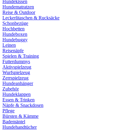
Hundekissen
Hundematratzen
Reise & Outdoor
Leckerlitaschen & Rucksäcke
Schonbezüge
Hochbetten
Hundeboxen
Hundebuggy
Leinen
Reisenäpfe
Spielen & Training
Futterdummys
Aktivspielzeug
Wurfspielzeug
Zerrspielzeug
Hundeanhänger
Zubehör
Hundeklappen
Essen & Trinken
Näpfe & Snackdosen
Pflege
Bürsten & Kämme
Bademäntel
Hundehandtücher