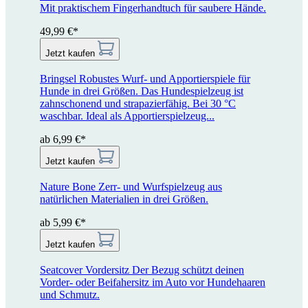
Mit praktischem Fingerhandtuch für saubere Hände.
49,99 €*
Jetzt kaufen
Bringsel
Robustes Wurf- und Apportierspiele für
Hunde in drei Größen. Das Hundespielzeug ist
zahnschonend und strapazierfähig. Bei 30 °C
waschbar. Ideal als Apportierspielzeug...
ab 6,99 €*
Jetzt kaufen
Nature Bone
Zerr- und Wurfspielzeug aus
natürlichen Materialien in drei Größen.
ab 5,99 €*
Jetzt kaufen
Seatcover Vordersitz
Der Bezug schützt deinen
Vorder- oder Beifahersitz im Auto vor Hundehaaren
und Schmutz.