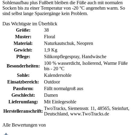
Sohlenaufbau plus Fußbett bleiben die Füße auch mit normalen
Socken bis zu einer Temperatur von -20 °C angenehm warm. So
sind selbst lange Spaziergänge kein Problem.
Das Wichtigste im Überblick
Größe:
38
Muster:
Floral
Material:
Naturkautschuk
, Neopren
Gewicht:
1,9 Kg
Pflege:
Silikonpflegespray
, Handwäsche
100 % wasserdicht
, Isolierend
, Warme Füße
Besonderheiten:
bis - 20 °C
Sohle:
Kalendersohle
Einsatzbereich:
Outdoor
Passform:
Fällt normalgroß aus
Geschlecht:
Damen
Lieferumfang:
Mit Einlegesohle
TwoTracks, Siemensstr. 11, 48565, Steinfurt,
Herstelleranschrift:
Deutschland, www.TwoTracks.de
Alle Bewertungen von