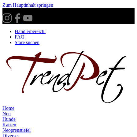
Zum Hauptinhalt springen
Versandkostenfrei ab 30€ innerhalb Deutschlands**
Händlerbereich
|
FAQ
|
Store suchen
Home
Neu
Hunde
Katzen
Neoprenstiefel
Diverses