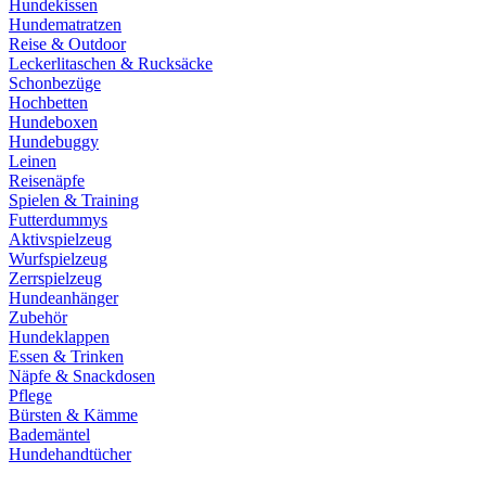
Hundekissen
Hundematratzen
Reise & Outdoor
Leckerlitaschen & Rucksäcke
Schonbezüge
Hochbetten
Hundeboxen
Hundebuggy
Leinen
Reisenäpfe
Spielen & Training
Futterdummys
Aktivspielzeug
Wurfspielzeug
Zerrspielzeug
Hundeanhänger
Zubehör
Hundeklappen
Essen & Trinken
Näpfe & Snackdosen
Pflege
Bürsten & Kämme
Bademäntel
Hundehandtücher