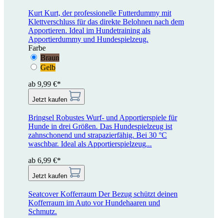
Kurt
Kurt, der professionelle Futterdummy mit
Klettverschluss für das direkte Belohnen nach dem
Apportieren. Ideal im Hundetraining als
Apportierdummy und Hundespielzeug.
Farbe
Braun
Gelb
ab 9,99 €*
Jetzt kaufen
Bringsel
Robustes Wurf- und Apportierspiele für
Hunde in drei Größen. Das Hundespielzeug ist
zahnschonend und strapazierfähig. Bei 30 °C
waschbar. Ideal als Apportierspielzeug...
ab 6,99 €*
Jetzt kaufen
Seatcover Kofferraum
Der Bezug schützt deinen
Kofferraum im Auto vor Hundehaaren und
Schmutz.