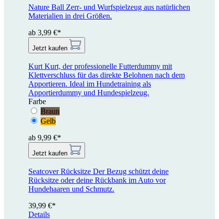
Nature Ball
Zerr- und Wurfspielzeug aus natürlichen
Materialien in drei Größen.
ab 3,99 €*
Jetzt kaufen
Kurt
Kurt, der professionelle Futterdummy mit
Klettverschluss für das direkte Belohnen nach dem
Apportieren. Ideal im Hundetraining als
Apportierdummy und Hundespielzeug.
Farbe
Braun
Gelb
ab 9,99 €*
Jetzt kaufen
Seatcover Rücksitze
Der Bezug schützt deine
Rücksitze oder deine Rückbank im Auto vor
Hundehaaren und Schmutz.
39,99 €*
Details