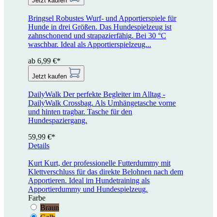
Jetzt kaufen
Bringsel
Robustes Wurf- und Apportierspiele für
Hunde in drei Größen. Das Hundespielzeug ist
zahnschonend und strapazierfähig. Bei 30 °C
waschbar. Ideal als Apportierspielzeug...
ab 6,99 €*
Jetzt kaufen
DailyWalk
Der perfekte Begleiter im Alltag -
DailyWalk Crossbag. Als Umhängetasche vorne
und hinten tragbar. Tasche für den
Hundespaziergang.
59,99 €*
Details
Kurt
Kurt, der professionelle Futterdummy mit
Klettverschluss für das direkte Belohnen nach dem
Apportieren. Ideal im Hundetraining als
Apportierdummy und Hundespielzeug.
Farbe
Braun