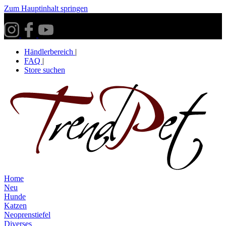
Zum Hauptinhalt springen
Versandkostenfrei ab 30€ innerhalb Deutschlands**
Händlerbereich
|
FAQ
|
Store suchen
Home
Neu
Hunde
Katzen
Neoprenstiefel
Diverses