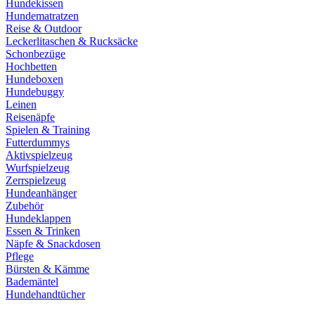
Hundekissen
Hundematratzen
Reise & Outdoor
Leckerlitaschen & Rucksäcke
Schonbezüge
Hochbetten
Hundeboxen
Hundebuggy
Leinen
Reisenäpfe
Spielen & Training
Futterdummys
Aktivspielzeug
Wurfspielzeug
Zerrspielzeug
Hundeanhänger
Zubehör
Hundeklappen
Essen & Trinken
Näpfe & Snackdosen
Pflege
Bürsten & Kämme
Bademäntel
Hundehandtücher