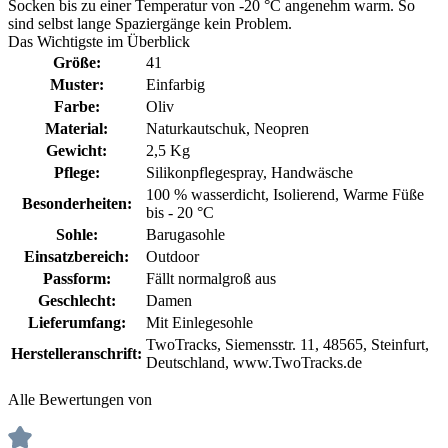
Socken bis zu einer Temperatur von -20 °C angenehm warm. So
sind selbst lange Spaziergänge kein Problem.
Das Wichtigste im Überblick
Größe:
41
Muster:
Einfarbig
Farbe:
Oliv
Material:
Naturkautschuk
, Neopren
Gewicht:
2,5 Kg
Pflege:
Silikonpflegespray
, Handwäsche
100 % wasserdicht
, Isolierend
, Warme Füße
Besonderheiten:
bis - 20 °C
Sohle:
Barugasohle
Einsatzbereich:
Outdoor
Passform:
Fällt normalgroß aus
Geschlecht:
Damen
Lieferumfang:
Mit Einlegesohle
TwoTracks, Siemensstr. 11, 48565, Steinfurt,
Herstelleranschrift:
Deutschland, www.TwoTracks.de
Alle Bewertungen von