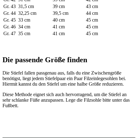
Gr. 43
31,5 cm
39 cm
43 cm
Gr. 44
32,25 cm
39,5 cm
44 cm
Gr. 45
33 cm
40 cm
45 cm
Gr. 46
34 cm
41 cm
45 cm
Gr. 47
35 cm
41 cm
45 cm
Die passende Größe finden
Die Stiefel fallen passgenau aus, falls du eine Zwischengröße
benötigst, liegt jedem Stiefelpaar ein Paar Filzeinlegesohlen bei.
Hiermit kannst du den Stiefel um eine halbe Größe reduzieren.
Diese Methode eignet sich auch hervorragend, um die Stiefel an
sehr schlanke Füße anzupassen. Lege die Filzsohle bitte unter das
Fußbett.