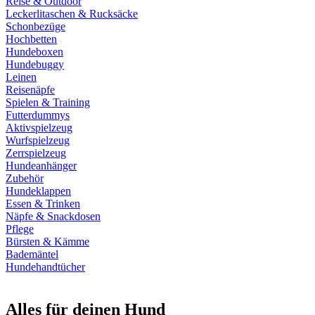
Reise & Outdoor
Leckerlitaschen & Rucksäcke
Schonbezüge
Hochbetten
Hundeboxen
Hundebuggy
Leinen
Reisenäpfe
Spielen & Training
Futterdummys
Aktivspielzeug
Wurfspielzeug
Zerrspielzeug
Hundeanhänger
Zubehör
Hundeklappen
Essen & Trinken
Näpfe & Snackdosen
Pflege
Bürsten & Kämme
Bademäntel
Hundehandtücher
Alles für deinen Hund