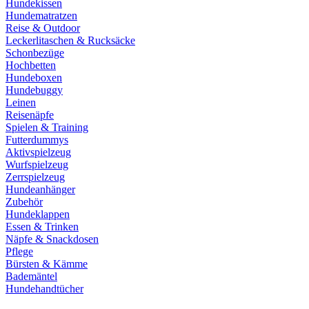
Hundekissen
Hundematratzen
Reise & Outdoor
Leckerlitaschen & Rucksäcke
Schonbezüge
Hochbetten
Hundeboxen
Hundebuggy
Leinen
Reisenäpfe
Spielen & Training
Futterdummys
Aktivspielzeug
Wurfspielzeug
Zerrspielzeug
Hundeanhänger
Zubehör
Hundeklappen
Essen & Trinken
Näpfe & Snackdosen
Pflege
Bürsten & Kämme
Bademäntel
Hundehandtücher