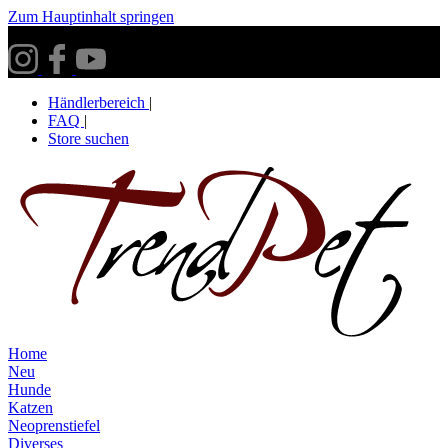
Zum Hauptinhalt springen
Versandkostenfrei ab 30€ innerhalb Deutschlands**
Händlerbereich
|
FAQ
|
Store suchen
Home
Neu
Hunde
Katzen
Neoprenstiefel
Diverses