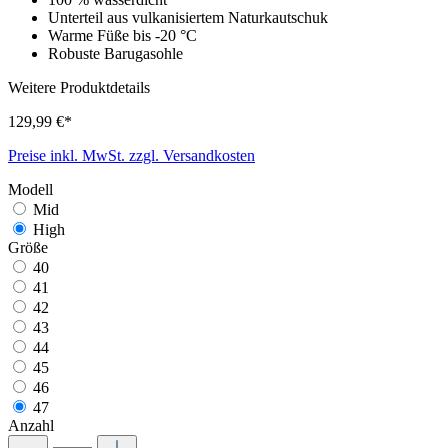
Unterteil aus vulkanisiertem Naturkautschuk
Warme Füße bis -20 °C
Robuste Barugasohle
Weitere Produktdetails
129,99 €*
Preise inkl. MwSt. zzgl. Versandkosten
Modell
Mid
High
Größe
40
41
42
43
44
45
46
47
Anzahl