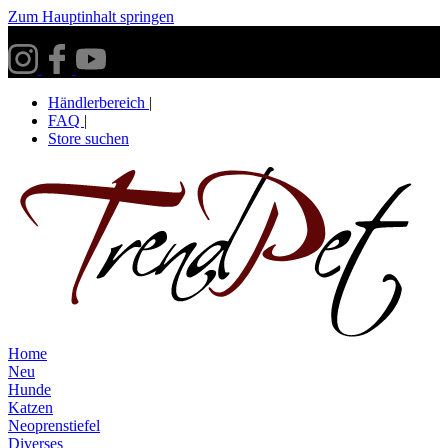
Zum Hauptinhalt springen
Versandkostenfrei ab 30€ innerhalb Deutschlands**
Händlerbereich
|
FAQ
|
Store suchen
Home
Neu
Hunde
Katzen
Neoprenstiefel
Diverses