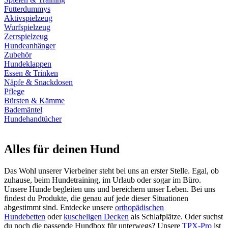
Futterdummys
Aktivspielzeug
Wurfspielzeug
Zerrspielzeug
Hundeanhänger
Zubehör
Hundeklappen
Essen & Trinken
Näpfe & Snackdosen
Pflege
Bürsten & Kämme
Bademäntel
Hundehandtücher
Alles für deinen Hund
Das Wohl unserer Vierbeiner steht bei uns an erster Stelle. Egal, ob
zuhause, beim Hundetraining, im Urlaub oder sogar im Büro.
Unsere Hunde begleiten uns und bereichern unser Leben. Bei uns
findest du Produkte, die genau auf jede dieser Situationen
abgestimmt sind. Entdecke unsere
orthopädischen
Hundebetten
oder
kuscheligen Decken
als Schlafplätze. Oder suchst
du noch die passende Hundbox für unterwegs? Unsere
TPX-Pro
ist