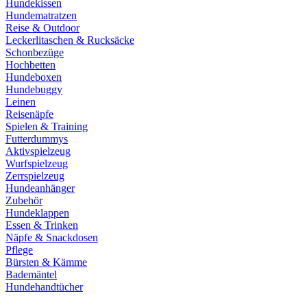
Hundekissen
Hundematratzen
Reise & Outdoor
Leckerlitaschen & Rucksäcke
Schonbezüge
Hochbetten
Hundeboxen
Hundebuggy
Leinen
Reisenäpfe
Spielen & Training
Futterdummys
Aktivspielzeug
Wurfspielzeug
Zerrspielzeug
Hundeanhänger
Zubehör
Hundeklappen
Essen & Trinken
Näpfe & Snackdosen
Pflege
Bürsten & Kämme
Bademäntel
Hundehandtücher