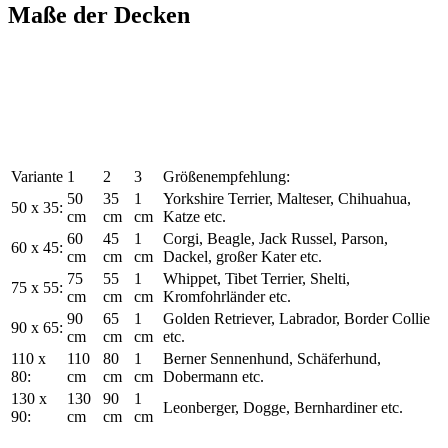
Maße der Decken
Variante
1
2
3
Größenempfehlung:
50
35
1
Yorkshire Terrier, Malteser, Chihuahua,
50 x 35:
cm
cm
cm
Katze etc.
60
45
1
Corgi, Beagle, Jack Russel, Parson,
60 x 45:
cm
cm
cm
Dackel, großer Kater etc.
75
55
1
Whippet, Tibet Terrier, Shelti,
75 x 55:
cm
cm
cm
Kromfohrländer etc.
90
65
1
Golden Retriever, Labrador, Border Collie
90 x 65:
cm
cm
cm
etc.
110 x
110
80
1
Berner Sennenhund, Schäferhund,
80:
cm
cm
cm
Dobermann etc.
130 x
130
90
1
Leonberger, Dogge, Bernhardiner etc.
90:
cm
cm
cm