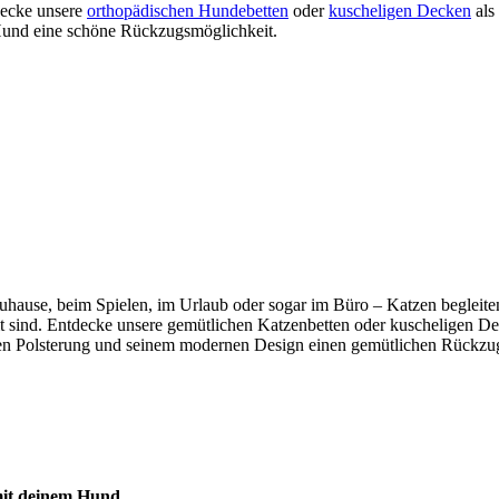
tdecke unsere
orthopädischen Hundebetten
oder
kuscheligen Decken
als
m Hund eine schöne Rückzugsmöglichkeit.
b zuhause, beim Spielen, im Urlaub oder sogar im Büro – Katzen beglei
mmt sind. Entdecke unsere gemütlichen Katzenbetten oder kuscheligen De
n Polsterung und seinem modernen Design einen gemütlichen Rückzugso
 mit deinem Hund