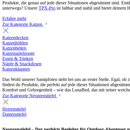
Produkte, die genau auf jede dieser Situationen abgestimmt sind. En
unterwegs? Unsere
TPX-Pro
ist faltbar und stabil und bietet deine
Erfahre mehr
Zur Kategorie Katzen
Katzendecken
Katzenhöhlen
Katzenbetten
Katzenspielzeuge
Essen & Trinken
Näpfe & Snackdosen
Katzenklappen
Das Wohl unserer Samtpfoten steht bei uns an erster Stelle. Egal, o
findest du Produkte, die perfekt auf jede dieser Situationen abgesti
Komfort und Geborgenheit – wie das LunaBed, das mit seiner weiche
Zur Kategorie Neoprenstiefel
Herrenstiefel
Damenstiefel
Neoprenstiefel – Der perfekte Begleiter für Outdoor-Abenteuer