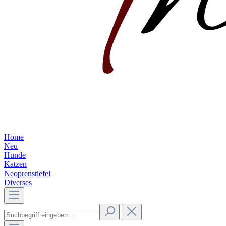
Home
Neu
Hunde
Katzen
Neoprenstiefel
Diverses