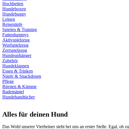
Hochbetten
Hundeboxen
Hundebuggy
Leinen
Reisenäpfe
Spielen & Training
Futterdummys
Aktivspielzeug
Wurfspielzeug
Zerrspielzeug
Hundeanhänger
Zubehör
Hundeklappen
Essen & Trinken
Näpfe & Snackdosen
Pflege
Bürsten & Kämme
Bademäntel
Hundehandtücher
Alles für deinen Hund
Das Wohl unserer Vierbeiner steht bei uns an erster Stelle. Egal, ob