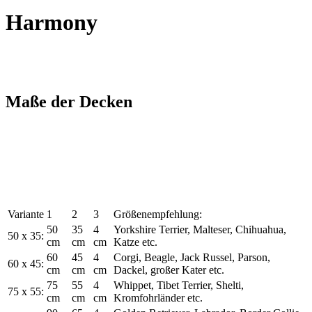
Harmony
Maße der Decken
Variante
1
2
3
Größenempfehlung:
50
35
4
Yorkshire Terrier, Malteser, Chihuahua,
50 x 35:
cm
cm
cm
Katze etc.
60
45
4
Corgi, Beagle, Jack Russel, Parson,
60 x 45:
cm
cm
cm
Dackel, großer Kater etc.
75
55
4
Whippet, Tibet Terrier, Shelti,
75 x 55:
cm
cm
cm
Kromfohrländer etc.