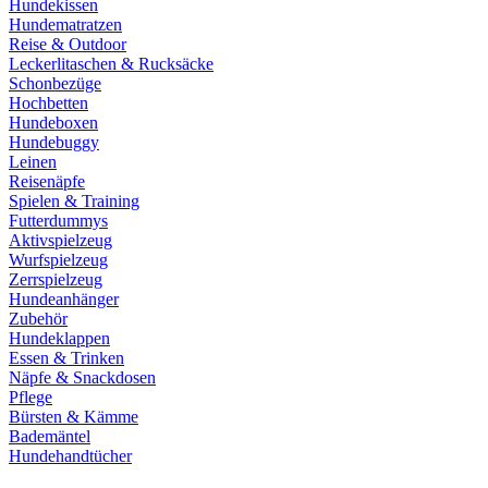
Hundekissen
Hundematratzen
Reise & Outdoor
Leckerlitaschen & Rucksäcke
Schonbezüge
Hochbetten
Hundeboxen
Hundebuggy
Leinen
Reisenäpfe
Spielen & Training
Futterdummys
Aktivspielzeug
Wurfspielzeug
Zerrspielzeug
Hundeanhänger
Zubehör
Hundeklappen
Essen & Trinken
Näpfe & Snackdosen
Pflege
Bürsten & Kämme
Bademäntel
Hundehandtücher