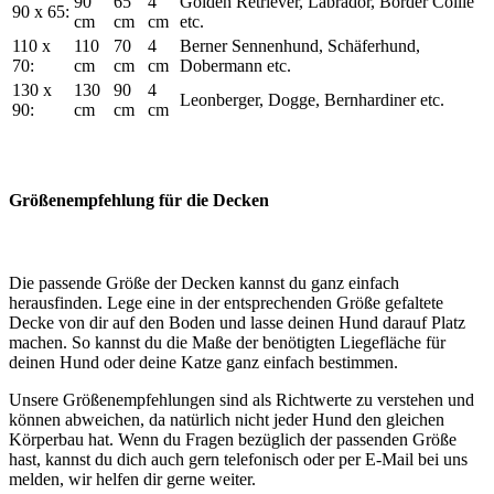
90
65
4
Golden Retriever, Labrador, Border Collie
90 x 65:
cm
cm
cm
etc.
110 x
110
70
4
Berner Sennenhund, Schäferhund,
70:
cm
cm
cm
Dobermann etc.
130 x
130
90
4
Leonberger, Dogge, Bernhardiner etc.
90:
cm
cm
cm
Größenempfehlung für die Decken
Die passende Größe der Decken kannst du ganz einfach
herausfinden. Lege eine in der entsprechenden Größe gefaltete
Decke von dir auf den Boden und lasse deinen Hund darauf Platz
machen. So kannst du die Maße der benötigten Liegefläche für
deinen Hund oder deine Katze ganz einfach bestimmen.
Unsere Größenempfehlungen sind als Richtwerte zu verstehen und
können abweichen, da natürlich nicht jeder Hund den gleichen
Körperbau hat. Wenn du Fragen bezüglich der passenden Größe
hast, kannst du dich auch gern telefonisch oder per E-Mail bei uns
melden, wir helfen dir gerne weiter.