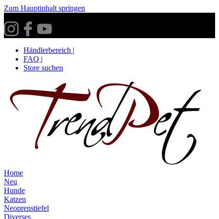
Zum Hauptinhalt springen
Versandkostenfrei ab 30€ innerhalb Deutschlands**
Händlerbereich
|
FAQ
|
Store suchen
Home
Neu
Hunde
Katzen
Neoprenstiefel
Diverses