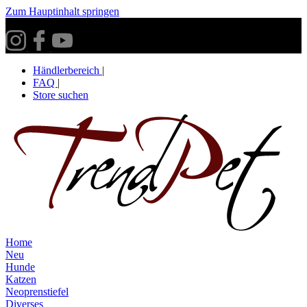
Zum Hauptinhalt springen
Versandkostenfrei ab 30€ innerhalb Deutschlands**
Händlerbereich
|
FAQ
|
Store suchen
Home
Neu
Hunde
Katzen
Neoprenstiefel
Diverses