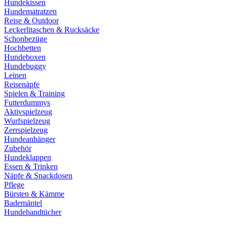
Hundekissen
Hundematratzen
Reise & Outdoor
Leckerlitaschen & Rucksäcke
Schonbezüge
Hochbetten
Hundeboxen
Hundebuggy
Leinen
Reisenäpfe
Spielen & Training
Futterdummys
Aktivspielzeug
Wurfspielzeug
Zerrspielzeug
Hundeanhänger
Zubehör
Hundeklappen
Essen & Trinken
Näpfe & Snackdosen
Pflege
Bürsten & Kämme
Bademäntel
Hundehandtücher