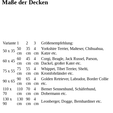
Maße der Decken
Variante
1
2
3
Größenempfehlung:
50
35
4
Yorkshire Terrier, Malteser, Chihuahua,
50 x 35
cm
cm
cm
Katze etc.
60
45
4
Corgi, Beagle, Jack Russel, Parson,
60 x 45
cm
cm
cm
Dackel, großer Kater etc.
75
55
4
Whippet, Tibet Terrier, Shelti,
75 x 55
cm
cm
cm
Kromfohrländer etc.
90
65
4
Golden Retriever, Labrador, Border Collie
90 x 65
cm
cm
cm
etc.
110 x
110
70
4
Berner Sennenhund, Schäferhund,
70
cm
cm
cm
Dobermann etc.
130 x
130
90
4
Leonberger, Dogge, Bernhardiner etc.
90
cm
cm
cm