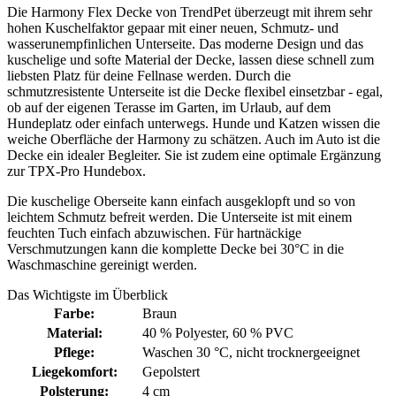
Die Harmony Flex Decke von TrendPet überzeugt mit ihrem sehr
hohen Kuschelfaktor gepaar mit einer neuen, Schmutz- und
wasserunempfinlichen Unterseite. Das moderne Design und das
kuschelige und softe Material der Decke, lassen diese schnell zum
liebsten Platz für deine Fellnase werden. Durch die
schmutzresistente Unterseite ist die Decke flexibel einsetzbar - egal,
ob auf der eigenen Terasse im Garten, im Urlaub, auf dem
Hundeplatz oder einfach unterwegs. Hunde und Katzen wissen die
weiche Oberfläche der Harmony zu schätzen. Auch im Auto ist die
Decke ein idealer Begleiter. Sie ist zudem eine optimale Ergänzung
zur TPX-Pro Hundebox.
Die kuschelige Oberseite kann einfach ausgeklopft und so von
leichtem Schmutz befreit werden. Die Unterseite ist mit einem
feuchten Tuch einfach abzuwischen. Für hartnäckige
Verschmutzungen kann die komplette Decke bei 30°C in die
Waschmaschine gereinigt werden.
Das Wichtigste im Überblick
Farbe:
Braun
Material:
40 % Polyester
, 60 % PVC
Pflege:
Waschen 30 °C
, nicht trocknergeeignet
Liegekomfort:
Gepolstert
Polsterung:
4 cm