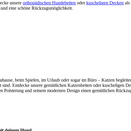
tdecke unsere
orthopädischen Hundebetten
oder
kuscheligen Decken
als
m Hund eine schöne Rückzugsmöglichkeit.
b zuhause, beim Spielen, im Urlaub oder sogar im Büro – Katzen beglei
mmt sind. Entdecke unsere gemütlichen Katzenbetten oder kuscheligen De
n Polsterung und seinem modernen Design einen gemütlichen Rückzugso
 mit deinem Hund