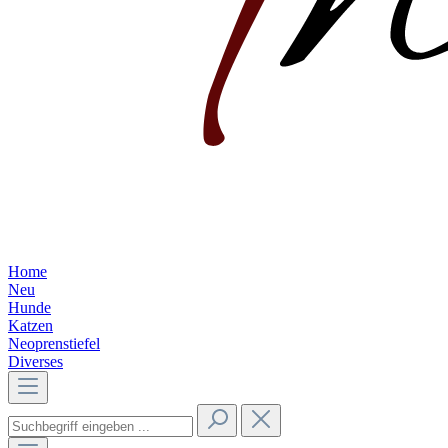
Home
Neu
Hunde
Katzen
Neoprenstiefel
Diverses