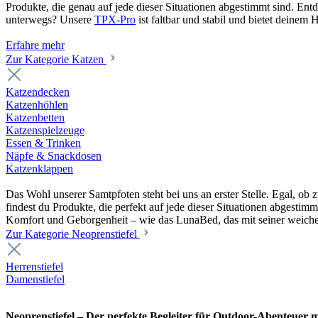
Produkte, die genau auf jede dieser Situationen abgestimmt sind. En
unterwegs? Unsere
TPX-Pro
ist faltbar und stabil und bietet deine
Erfahre mehr
Zur Kategorie Katzen
Katzendecken
Katzenhöhlen
Katzenbetten
Katzenspielzeuge
Essen & Trinken
Näpfe & Snackdosen
Katzenklappen
Das Wohl unserer Samtpfoten steht bei uns an erster Stelle. Egal, o
findest du Produkte, die perfekt auf jede dieser Situationen abgesti
Komfort und Geborgenheit – wie das LunaBed, das mit seiner weiche
Zur Kategorie Neoprenstiefel
Herrenstiefel
Damenstiefel
Neoprenstiefel – Der perfekte Begleiter für Outdoor-Abenteuer