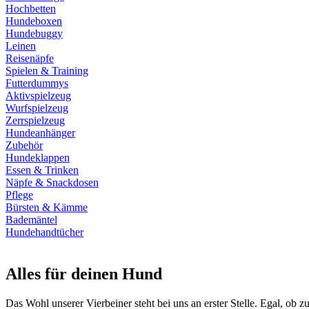
Hochbetten
Hundeboxen
Hundebuggy
Leinen
Reisenäpfe
Spielen & Training
Futterdummys
Aktivspielzeug
Wurfspielzeug
Zerrspielzeug
Hundeanhänger
Zubehör
Hundeklappen
Essen & Trinken
Näpfe & Snackdosen
Pflege
Bürsten & Kämme
Bademäntel
Hundehandtücher
Alles für deinen Hund
Das Wohl unserer Vierbeiner steht bei uns an erster Stelle. Egal, ob