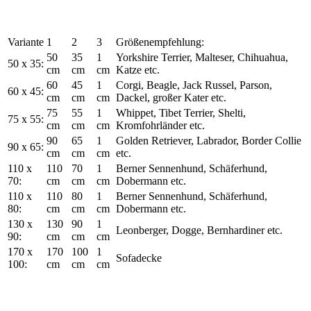
Variante
1
2
3
Größenempfehlung:
50
35
1
Yorkshire Terrier, Malteser, Chihuahua,
50 x 35:
cm
cm
cm
Katze etc.
60
45
1
Corgi, Beagle, Jack Russel, Parson,
60 x 45:
cm
cm
cm
Dackel, großer Kater etc.
75
55
1
Whippet, Tibet Terrier, Shelti,
75 x 55:
cm
cm
cm
Kromfohrländer etc.
90
65
1
Golden Retriever, Labrador, Border Collie
90 x 65:
cm
cm
cm
etc.
110 x
110
70
1
Berner Sennenhund, Schäferhund,
70:
cm
cm
cm
Dobermann etc.
110 x
110
80
1
Berner Sennenhund, Schäferhund,
80:
cm
cm
cm
Dobermann etc.
130 x
130
90
1
Leonberger, Dogge, Bernhardiner etc.
90:
cm
cm
cm
170 x
170
100
1
Sofadecke
100:
cm
cm
cm