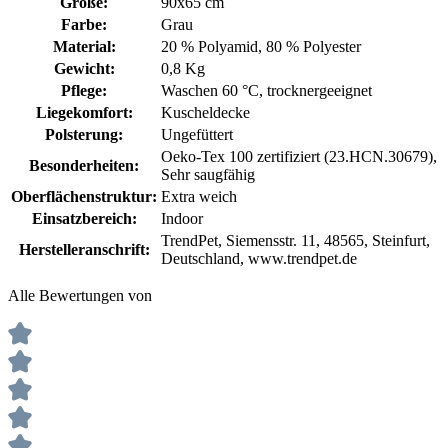
Größe:
90x65 cm
Farbe:
Grau
Material:
20 % Polyamid
, 80 % Polyester
Gewicht:
0,8 Kg
Pflege:
Waschen 60 °C
, trocknergeeignet
Liegekomfort:
Kuscheldecke
Polsterung:
Ungefüttert
Oeko-Tex 100 zertifiziert (23.HCN.30679)
,
Besonderheiten:
Sehr saugfähig
Oberflächenstruktur:
Extra weich
Einsatzbereich:
Indoor
TrendPet, Siemensstr. 11, 48565, Steinfurt,
Herstelleranschrift:
Deutschland, www.trendpet.de
Alle Bewertungen von