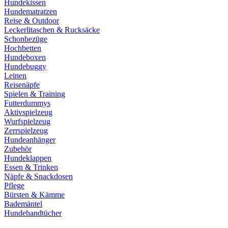
Hundekissen
Hundematratzen
Reise & Outdoor
Leckerlitaschen & Rucksäcke
Schonbezüge
Hochbetten
Hundeboxen
Hundebuggy
Leinen
Reisenäpfe
Spielen & Training
Futterdummys
Aktivspielzeug
Wurfspielzeug
Zerrspielzeug
Hundeanhänger
Zubehör
Hundeklappen
Essen & Trinken
Näpfe & Snackdosen
Pflege
Bürsten & Kämme
Bademäntel
Hundehandtücher