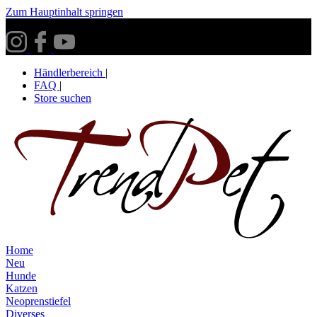
Zum Hauptinhalt springen
Versandkostenfrei ab 30€ innerhalb Deutschlands**
Händlerbereich
|
FAQ
|
Store suchen
Home
Neu
Hunde
Katzen
Neoprenstiefel
Diverses