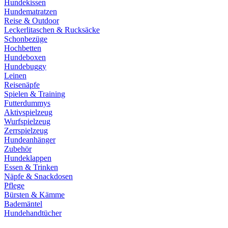
Hundekissen
Hundematratzen
Reise & Outdoor
Leckerlitaschen & Rucksäcke
Schonbezüge
Hochbetten
Hundeboxen
Hundebuggy
Leinen
Reisenäpfe
Spielen & Training
Futterdummys
Aktivspielzeug
Wurfspielzeug
Zerrspielzeug
Hundeanhänger
Zubehör
Hundeklappen
Essen & Trinken
Näpfe & Snackdosen
Pflege
Bürsten & Kämme
Bademäntel
Hundehandtücher