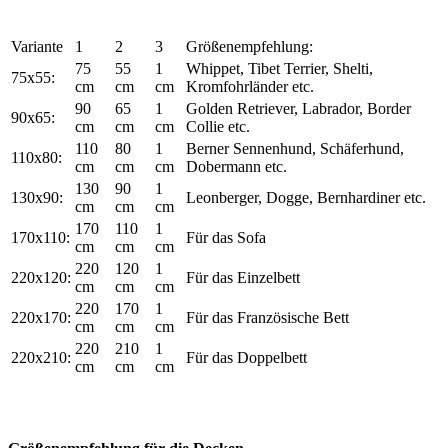
Variante
1
2
3
Größenempfehlung:
75
55
1
Whippet, Tibet Terrier, Shelti,
75x55:
cm
cm
cm
Kromfohrländer etc.
90
65
1
Golden Retriever, Labrador, Border
90x65:
cm
cm
cm
Collie etc.
110
80
1
Berner Sennenhund, Schäferhund,
110x80:
cm
cm
cm
Dobermann etc.
130
90
1
130x90:
Leonberger, Dogge, Bernhardiner etc.
cm
cm
cm
170
110
1
170x110:
Für das Sofa
cm
cm
cm
220
120
1
220x120:
Für das Einzelbett
cm
cm
cm
220
170
1
220x170:
Für das Französische Bett
cm
cm
cm
220
210
1
220x210:
Für das Doppelbett
cm
cm
cm