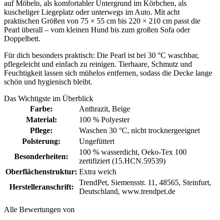
auf Möbeln, als komfortabler Untergrund im Körbchen, als
kuscheliger Liegeplatz oder unterwegs im Auto. Mit acht
praktischen Größen von 75 × 55 cm bis 220 × 210 cm passt die
Pearl überall – vom kleinen Hund bis zum großen Sofa oder
Doppelbett.
Für dich besonders praktisch: Die Pearl ist bei 30 °C waschbar,
pflegeleicht und einfach zu reinigen. Tierhaare, Schmutz und
Feuchtigkeit lassen sich mühelos entfernen, sodass die Decke lange
schön und hygienisch bleibt.
Das Wichtigste im Überblick
Farbe:
Anthrazit
, Beige
Material:
100 % Polyester
Pflege:
Waschen 30 °C
, nicht trocknergeeignet
Polsterung:
Ungefüttert
100 % wasserdicht
, Oeko-Tex 100
Besonderheiten:
zertifiziert (15.HCN.59539)
Oberflächenstruktur:
Extra weich
TrendPet, Siemensstr. 11, 48565, Steinfurt,
Herstelleranschrift:
Deutschland, www.trendpet.de
Alle Bewertungen von