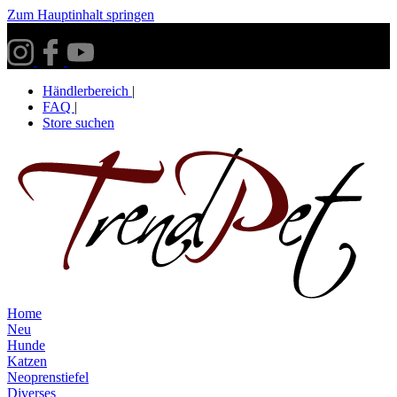
Zum Hauptinhalt springen
Versandkostenfrei ab 30€ innerhalb Deutschlands**
Händlerbereich
|
FAQ
|
Store suchen
Home
Neu
Hunde
Katzen
Neoprenstiefel
Diverses