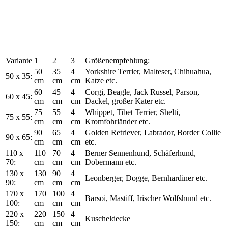
Variante
1
2
3
Größenempfehlung:
50
35
4
Yorkshire Terrier, Malteser, Chihuahua,
50 x 35:
cm
cm
cm
Katze etc.
60
45
4
Corgi, Beagle, Jack Russel, Parson,
60 x 45:
cm
cm
cm
Dackel, großer Kater etc.
75
55
4
Whippet, Tibet Terrier, Shelti,
75 x 55:
cm
cm
cm
Kromfohrländer etc.
90
65
4
Golden Retriever, Labrador, Border Collie
90 x 65:
cm
cm
cm
etc.
110 x
110
70
4
Berner Sennenhund, Schäferhund,
70:
cm
cm
cm
Dobermann etc.
130 x
130
90
4
Leonberger, Dogge, Bernhardiner etc.
90:
cm
cm
cm
170 x
170
100
4
Barsoi, Mastiff, Irischer Wolfshund etc.
100:
cm
cm
cm
220 x
220
150
4
Kuscheldecke
150:
cm
cm
cm