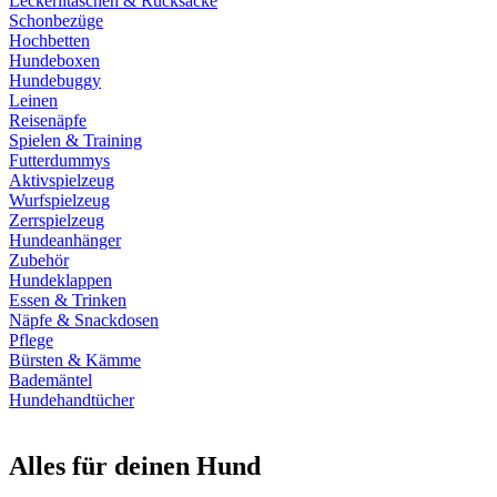
Leckerlitaschen & Rucksäcke
Schonbezüge
Hochbetten
Hundeboxen
Hundebuggy
Leinen
Reisenäpfe
Spielen & Training
Futterdummys
Aktivspielzeug
Wurfspielzeug
Zerrspielzeug
Hundeanhänger
Zubehör
Hundeklappen
Essen & Trinken
Näpfe & Snackdosen
Pflege
Bürsten & Kämme
Bademäntel
Hundehandtücher
Alles für deinen Hund