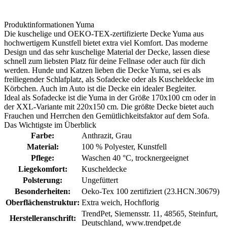
Produktinformationen Yuma
Die kuschelige und OEKO-TEX-zertifizierte Decke Yuma aus
hochwertigem Kunstfell bietet extra viel Komfort. Das moderne
Design und das sehr kuschelige Material der Decke, lassen diese
schnell zum liebsten Platz für deine Fellnase oder auch für dich
werden. Hunde und Katzen lieben die Decke Yuma, sei es als
freiliegender Schlafplatz, als Sofadecke oder als Kuscheldecke im
Körbchen. Auch im Auto ist die Decke ein idealer Begleiter.
Ideal als Sofadecke ist die Yuma in der Größe 170x100 cm oder in
der XXL-Variante mit 220x150 cm. Die größte Decke bietet auch
Frauchen und Herrchen den Gemütlichkeitsfaktor auf dem Sofa.
Das Wichtigste im Überblick
Farbe:
Anthrazit
, Grau
Material:
100 % Polyester
, Kunstfell
Pflege:
Waschen 40 °C
, trocknergeeignet
Liegekomfort:
Kuscheldecke
Polsterung:
Ungefüttert
Besonderheiten:
Oeko-Tex 100 zertifiziert (23.HCN.30679)
Oberflächenstruktur:
Extra weich
, Hochflorig
TrendPet, Siemensstr. 11, 48565, Steinfurt,
Herstelleranschrift:
Deutschland, www.trendpet.de