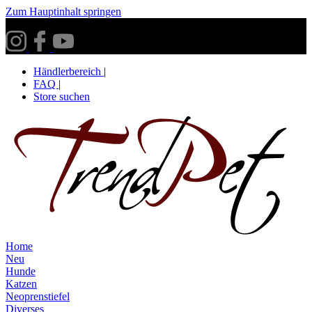
Zum Hauptinhalt springen
Versandkostenfrei ab 30€ innerhalb Deutschlands**
Händlerbereich
|
FAQ
|
Store suchen
Home
Neu
Hunde
Katzen
Neoprenstiefel
Diverses