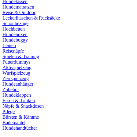
Hundekissen
Hundematratzen
Reise & Outdoor
Leckerlitaschen & Rucksäcke
Schonbezüge
Hochbetten
Hundeboxen
Hundebuggy
Leinen
Reisenäpfe
Spielen & Training
Futterdummys
Aktivspielzeug
Wurfspielzeug
Zerrspielzeug
Hundeanhänger
Zubehör
Hundeklappen
Essen & Trinken
Näpfe & Snackdosen
Pflege
Bürsten & Kämme
Bademäntel
Hundehandtücher