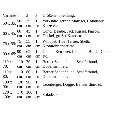
Variante
1
2
3
Größenempfehlung:
50
35
1
Yorkshire Terrier, Malteser, Chihuahua,
50 x 35:
cm
cm
cm
Katze etc.
60
45
1
Corgi, Beagle, Jack Russel, Parson,
60 x 45:
cm
cm
cm
Dackel, großer Kater etc.
75
55
1
Whippet, Tibet Terrier, Shelti,
75 x 55:
cm
cm
cm
Kromfohrländer etc.
90
65
1
Golden Retriever, Labrador, Border Collie
90 x 65:
cm
cm
cm
etc.
110 x
110
70
1
Berner Sennenhund, Schäferhund,
70:
cm
cm
cm
Dobermann etc.
110 x
110
80
1
Berner Sennenhund, Schäferhund,
80:
cm
cm
cm
Dobermann etc.
130 x
130
90
1
Leonberger, Dogge, Bernhardiner etc.
90:
cm
cm
cm
170 x
170
100
1
Sofadecke
100:
cm
cm
cm