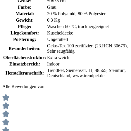
Größe:
50x35 cm
Farbe:
Grau
Material:
20 % Polyamid
, 80 % Polyester
Gewicht:
0,3 Kg
Pflege:
Waschen 60 °C
, trocknergeeignet
Liegekomfort:
Kuscheldecke
Polsterung:
Ungefüttert
Oeko-Tex 100 zertifiziert (23.HCN.30679)
,
Besonderheiten:
Sehr saugfähig
Oberflächenstruktur:
Extra weich
Einsatzbereich:
Indoor
TrendPet, Siemensstr. 11, 48565, Steinfurt,
Herstelleranschrift:
Deutschland, www.trendpet.de
Alle Bewertungen von