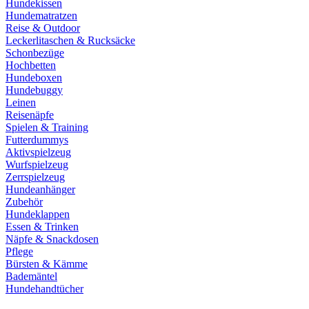
Hundekissen
Hundematratzen
Reise & Outdoor
Leckerlitaschen & Rucksäcke
Schonbezüge
Hochbetten
Hundeboxen
Hundebuggy
Leinen
Reisenäpfe
Spielen & Training
Futterdummys
Aktivspielzeug
Wurfspielzeug
Zerrspielzeug
Hundeanhänger
Zubehör
Hundeklappen
Essen & Trinken
Näpfe & Snackdosen
Pflege
Bürsten & Kämme
Bademäntel
Hundehandtücher