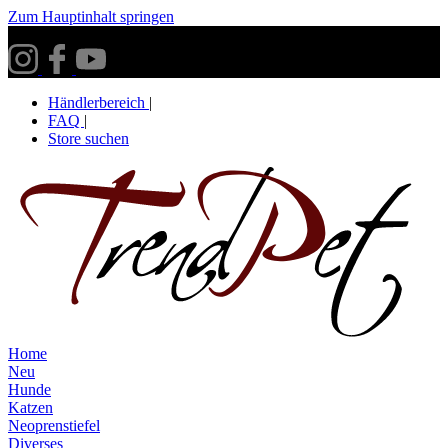
Zum Hauptinhalt springen
Versandkostenfrei ab 30€ innerhalb Deutschlands**
Händlerbereich
|
FAQ
|
Store suchen
Home
Neu
Hunde
Katzen
Neoprenstiefel
Diverses