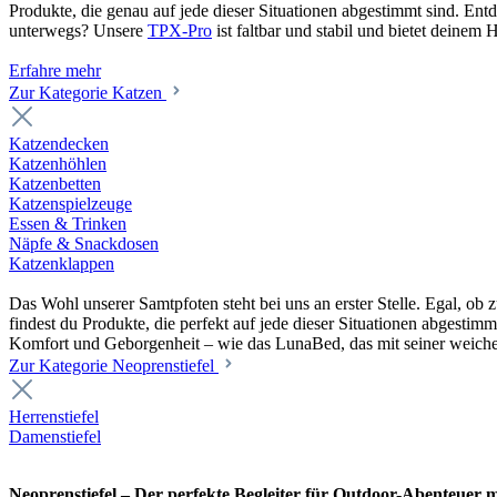
Produkte, die genau auf jede dieser Situationen abgestimmt sind. En
unterwegs? Unsere
TPX-Pro
ist faltbar und stabil und bietet deine
Erfahre mehr
Zur Kategorie Katzen
Katzendecken
Katzenhöhlen
Katzenbetten
Katzenspielzeuge
Essen & Trinken
Näpfe & Snackdosen
Katzenklappen
Das Wohl unserer Samtpfoten steht bei uns an erster Stelle. Egal, o
findest du Produkte, die perfekt auf jede dieser Situationen abgesti
Komfort und Geborgenheit – wie das LunaBed, das mit seiner weiche
Zur Kategorie Neoprenstiefel
Herrenstiefel
Damenstiefel
Neoprenstiefel – Der perfekte Begleiter für Outdoor-Abenteuer