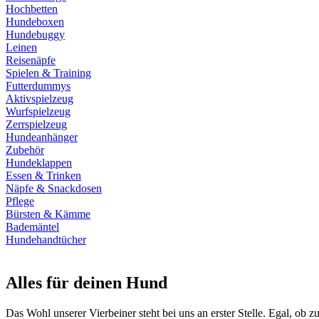
Hochbetten
Hundeboxen
Hundebuggy
Leinen
Reisenäpfe
Spielen & Training
Futterdummys
Aktivspielzeug
Wurfspielzeug
Zerrspielzeug
Hundeanhänger
Zubehör
Hundeklappen
Essen & Trinken
Näpfe & Snackdosen
Pflege
Bürsten & Kämme
Bademäntel
Hundehandtücher
Alles für deinen Hund
Das Wohl unserer Vierbeiner steht bei uns an erster Stelle. Egal, ob