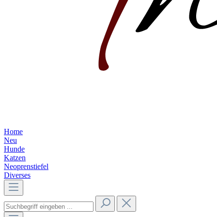
Home
Neu
Hunde
Katzen
Neoprenstiefel
Diverses