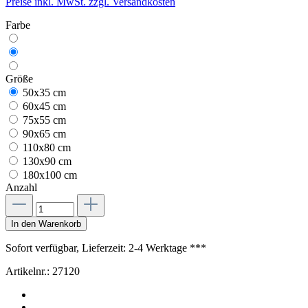
Preise inkl. MwSt. zzgl. Versandkosten
Farbe
Größe
50x35 cm
60x45 cm
75x55 cm
90x65 cm
110x80 cm
130x90 cm
180x100 cm
Anzahl
In den Warenkorb
Sofort verfügbar, Lieferzeit: 2-4 Werktage ***
Artikelnr.:
27120