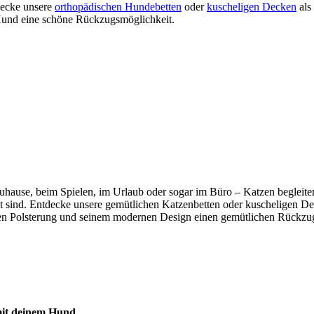
tdecke unsere
orthopädischen Hundebetten
oder
kuscheligen Decken
als
m Hund eine schöne Rückzugsmöglichkeit.
b zuhause, beim Spielen, im Urlaub oder sogar im Büro – Katzen beglei
mmt sind. Entdecke unsere gemütlichen Katzenbetten oder kuscheligen De
n Polsterung und seinem modernen Design einen gemütlichen Rückzugso
 mit deinem Hund