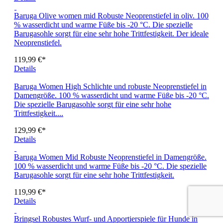
Baruga Olive women mid
Robuste Neoprenstiefel in oliv. 100
% wasserdicht und warme Füße bis -20 °C. Die spezielle
Barugasohle sorgt für eine sehr hohe Trittfestigkeit. Der ideale
Neoprenstiefel.
119,99 €*
Details
Baruga Women High
Schlichte und robuste Neoprenstiefel in
Damengröße. 100 % wasserdicht und warme Füße bis -20 °C.
Die spezielle Barugasohle sorgt für eine sehr hohe
Trittfestigkeit....
129,99 €*
Details
Baruga Women Mid
Robuste Neoprenstiefel in Damengröße.
100 % wasserdicht und warme Füße bis -20 °C. Die spezielle
Barugasohle sorgt für eine sehr hohe Trittfestigkeit.
119,99 €*
Details
Bringsel
Robustes Wurf- und Apportierspiele für Hunde in