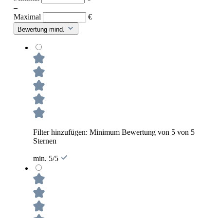
–
Maximal
€
Bewertung mind.
Filter hinzufügen: Minimum Bewertung von 5 von 5
Sternen
min. 5/5