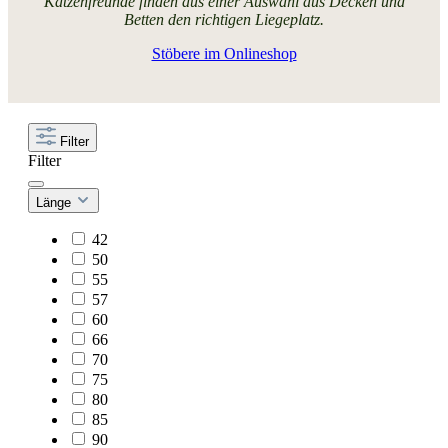
Katzenfreunde finden aus einer Auswahl aus Decken und
Betten den richtigen Liegeplatz.
Stöbere im Onlineshop
Filter
Filter
Länge
42
50
55
57
60
66
70
75
80
85
90