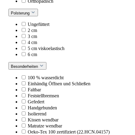
Orthopädisch
Polsterung
Ungefüttert
2 cm
3 cm
4 cm
5 cm viskoelastisch
6 cm
Besonderheiten
100 % wasserdicht
Einhändig Öffnen und Schließen
Faltbar
Feststellbremsen
Gefedert
Handgebunden
Isolierend
Kissen wendbar
Matratze wendbar
Oeko-Tex 100 zertifiziert (22.HCN.04157)