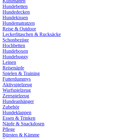
Kühlmatten
Hundebetten
Hundedecken
Hundekissen
Hundematratzen
Reise & Outdoor
Leckerlitaschen & Rucksäcke
Schonbezüge
Hochbetten
Hundeboxen
Hundebuggy
Leinen
Reisenäpfe
Spielen & Training
Futterdummys
Aktivspielzeug
Wurfspielzeug
Zerrspielzeug
Hundeanhänger
Zubehör
Hundeklappen
Essen & Trinken
Näpfe & Snackdosen
Pflege
Bürsten & Kämme