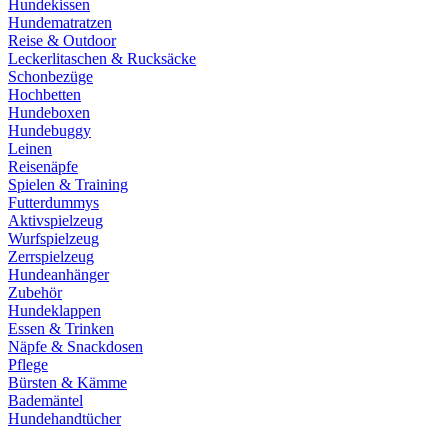
Hundekissen
Hundematratzen
Reise & Outdoor
Leckerlitaschen & Rucksäcke
Schonbezüge
Hochbetten
Hundeboxen
Hundebuggy
Leinen
Reisenäpfe
Spielen & Training
Futterdummys
Aktivspielzeug
Wurfspielzeug
Zerrspielzeug
Hundeanhänger
Zubehör
Hundeklappen
Essen & Trinken
Näpfe & Snackdosen
Pflege
Bürsten & Kämme
Bademäntel
Hundehandtücher