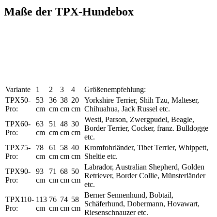
Maße der TPX-Hundebox
Variante
1
2
3
4
Größenempfehlung:
TPX50-
53
36
38
20
Yorkshire Terrier, Shih Tzu, Malteser,
Pro:
cm
cm
cm
cm
Chihuahua, Jack Russel etc.
Westi, Parson, Zwergpudel, Beagle,
TPX60-
63
51
48
30
Border Terrier, Cocker, franz. Bulldogge
Pro:
cm
cm
cm
cm
etc.
TPX75-
78
61
58
40
Kromfohrländer, Tibet Terrier, Whippett,
Pro:
cm
cm
cm
cm
Sheltie etc.
Labrador, Australian Shepherd, Golden
TPX90-
93
71
68
50
Retriever, Border Collie, Münsterländer
Pro:
cm
cm
cm
cm
etc.
Berner Sennenhund, Bobtail,
TPX110-
113
76
74
58
Schäferhund, Dobermann, Hovawart,
Pro:
cm
cm
cm
cm
Riesenschnauzer etc.