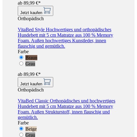
ab 89,99 €*
Jetzt kaufen
Orthopädisch
VitaBed Style
Hochwertiges und orthopädisches
Hundebett mit 5 cm Matratze aus 100 % Memory
Foam. Außen hochwertiges Kunstleder, innen
flauschig und gemütlich.
Farbe
Braun
Grau
ab 89,99 €*
Jetzt kaufen
Orthopädisch
VitaBed Classic
Orthopädisches und hochwertiges
Hundebett mit 5 cm Matratze aus 100 % Memory
Foam. Außen Strukturstoff, innen flauschig und
gemütlich.
Farbe
Beige
Grau