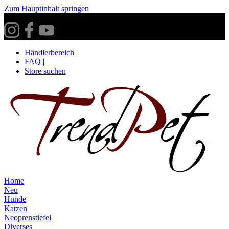
Zum Hauptinhalt springen
Versandkostenfrei ab 30€ innerhalb Deutschlands**
Händlerbereich
|
FAQ
|
Store suchen
Home
Neu
Hunde
Katzen
Neoprenstiefel
Diverses