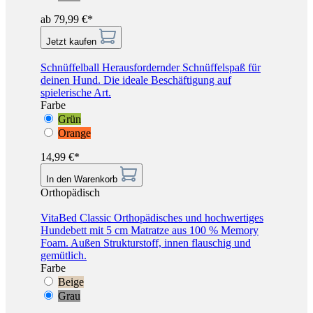
ab 79,99 €*
Jetzt kaufen
Schnüffelball
Herausfordernder Schnüffelspaß für
deinen Hund. Die ideale Beschäftigung auf
spielerische Art.
Farbe
Grün
Orange
14,99 €*
In den Warenkorb
Orthopädisch
VitaBed Classic
Orthopädisches und hochwertiges
Hundebett mit 5 cm Matratze aus 100 % Memory
Foam. Außen Strukturstoff, innen flauschig und
gemütlich.
Farbe
Beige
Grau